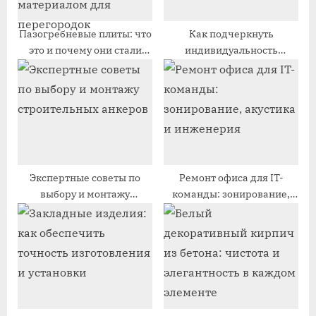
п
а
и
п
Пазогребневые плиты: что
Как подчеркнуть
это и почему они стали
индивидуальность
с
и
популярным материалом
пространства
ь
с
для перегородок
уникальными обоями
:
ь
:
Экспертные советы по
Ремонт офиса для IT-
выбору и монтажу
команды: зонирование,
строительных анкеров
акустика и инженерия