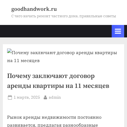
Skip
goodhandwork.ru
to
С чего начать ремонт частного дома, правильные советы
content
Почему заключают договор
аренды квартиры на 11 месяцев
Posted
By
1 марта, 2025
admin
on
Рынок аренды недвижимости постоянно
развивается, предлагая разнообразные