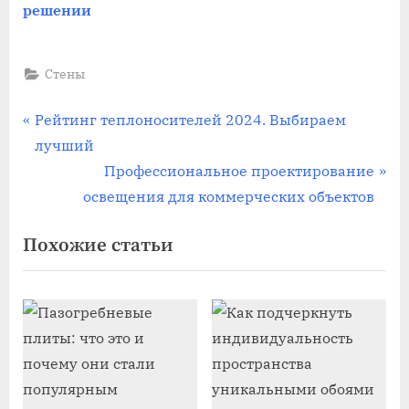
решении
Стены
Навигация
П
Рейтинг теплоносителей 2024. Выбираем
р
лучший
по
е
С
Профессиональное проектирование
записям
д
л
освещения для коммерческих объектов
ы
е
Похожие статьи
д
д
у
у
щ
ю
а
щ
я
а
з
я
а
з