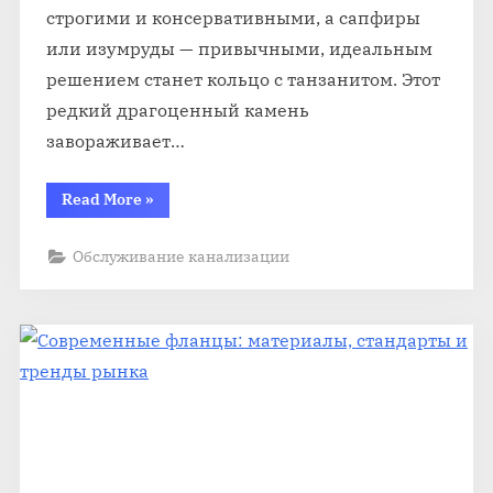
строгими и консервативными, а сапфиры
или изумруды — привычными, идеальным
решением станет кольцо с танзанитом. Этот
редкий драгоценный камень
завораживает…
“Купить
Read More
»
кольцо
с
танзанитом
Обслуживание канализации
в
подарок:
особенности
и
секреты
выбора”