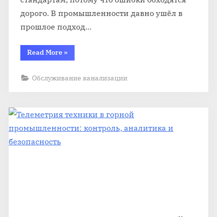
дорого. В промышленности давно ушёл в
прошлое подход…
“Современные
Read More
»
фланцы:
материалы,
стандарты
Обслуживание канализации
и
тренды
рынка”