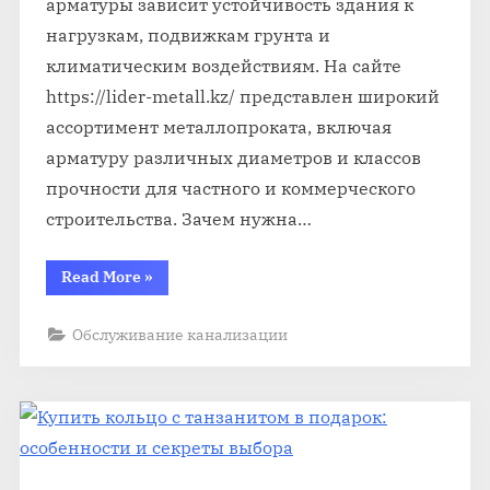
арматуры зависит устойчивость здания к
нагрузкам, подвижкам грунта и
климатическим воздействиям. На сайте
https://lider-metall.kz/ представлен широкий
ассортимент металлопроката, включая
арматуру различных диаметров и классов
прочности для частного и коммерческого
строительства. Зачем нужна…
“Арматура
Read More
»
для
фундамента:
какую
Обслуживание канализации
выбрать
и
как
рассчитать
необходимое
количество”