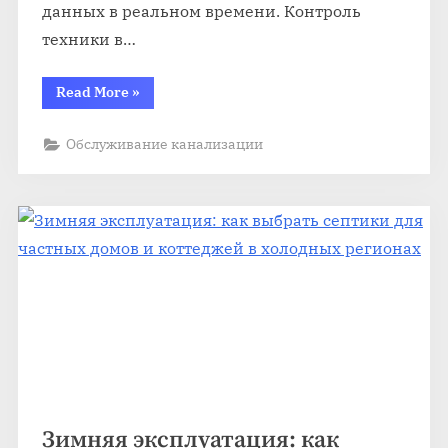
данных в реальном времени. Контроль
техники в…
“Телеметрия
Read More
»
техники
в
горной
Обслуживание канализации
промышленности:
контроль,
аналитика
и
безопасность”
Зимняя эксплуатация: как