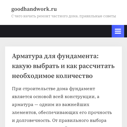
Skip
goodhandwork.ru
to
С чего начать ремонт частного дома, правильные советы
content
Рубрика:
Арматура для фундамента:
Канализация
какую выбрать и как рассчитать
необходимое количество
При строительстве дома фундамент
является основой всей конструкции, а
арматура — одним из важнейших
элементов, обеспечивающих его прочность
и долговечность. От правильного выбора