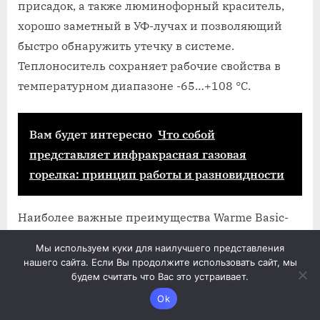
присадок, а также люминофорный краситель,
хорошо заметный в УФ-лучах и позволяющий
быстро обнаружить утечку в системе.
Теплоноситель сохраняет рабочие свойства в
температурном диапазоне -65…+108 °С.
Вам будет интересно
Что собой
представляет инфракрасная газовая
горелка: принцип работы и разновидности
Наиболее важные преимущества Warme Basic-
65:
Мы используем куки для наилучшего представления
нашего сайта. Если Вы продолжите использовать сайт, мы
Температура кристаллизации регулируется
будем считать что Вас это устраивает.
путем разбавления водой.
Ok
Низкая стоимость.