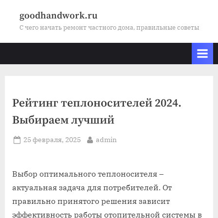
Skip
goodhandwork.ru
to
С чего начать ремонт частного дома, правильные советы
content
Рейтинг теплоносителей 2024.
Выбираем лучший
Posted
By
25 февраля, 2025
admin
on
Выбор оптимального теплоносителя –
актуальная задача для потребителей. От
правильно принятого решения зависит
эффективность работы отопительной системы в