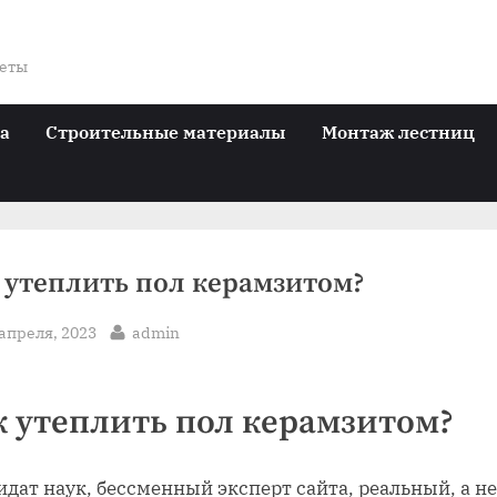
веты
ра
Строительные материалы
Монтаж лестниц
 утеплить пол керамзитом?
sted
By
 апреля, 2023
admin
к утеплить пол керамзитом?
дат наук, бессменный эксперт сайта, реальный, а не