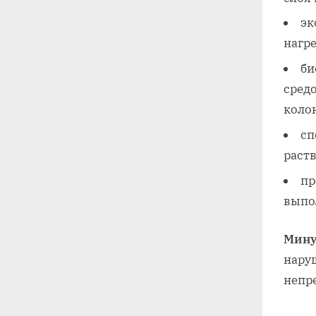
эк
нагре
би
средо
коло
сп
раств
пр
выпо
Мин
нару
непр