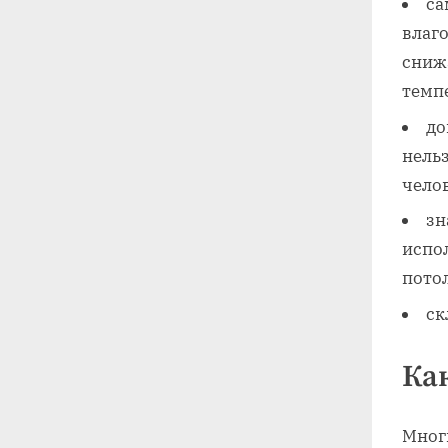
са
влаго
сниж
темп
до
нельз
челов
зн
испо
пото
ск
Ка
Мног