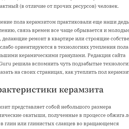
актный (в отличие от прочих ресурсов) человек.
ление пола керамзитом практиковали еще наши деды
лению, связь времен все чаще обрывается и молоды
, делающие ремонт в квартире или строящие собств
 слабо ориентируются в технологиях утепления пола
льшими керамическими гранулами. Редакция сайта
yGuru решила вспомнить чуть подзабытые технологи
азать на своих страницах, как утеплить пол керамзи
рактеристики керамзита
мзит представляет собой небольшого размера
мические окатыши, полученные в процессе обжига л
ов глин или глинистых сланцев во вращающемся