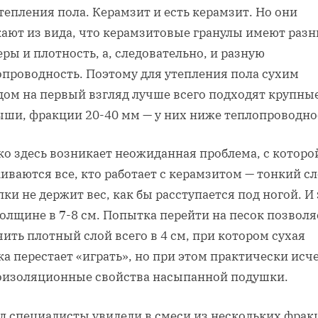
тепления пола. Керамзит и есть керамзит. Но они
кают из вида, что керамзитовые гранулы имеют раз
ры и плотность, а, следовательно, и разную
опроводность. Поэтому для утепления пола сухим
дом на первый взгляд лучше всего подходят крупны
ыши, фракции 20-40 мм — у них ниже теплопроводно
ко здесь возникает неожиданная проблема, с которо
иваются все, кто работает с керамзитом — тонкий с
ки не держит вес, как бы расступается под ногой. И 
олщине в 7-8 см. Попытка перейти на песок позволя
ить плотный слой всего в 4 см, при котором сухая
а перестает «играть», но при этом практически исч
оизоляционные свойства насыпанной подушки.
д специалисты увидели в смеси из нескольких фрак