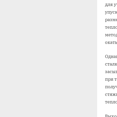
для у
упус
разме
тепл
мето
окат
Одна
сталк
засып
при т
получ
стяжк
тепл
Выхо