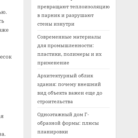
превращают теплоизоляцию
ью.
в парник и разрушают
ть
стены изнутри
аже
Современные материалы
для промышленности:
пластики, полимеры и их
песок
применение
Архитектурный облик
здания: почему внешний
вид объекта важен еще до
строительства
Одноэтажный дом Г-
ая
образной формы: плюсы
планировки
а.