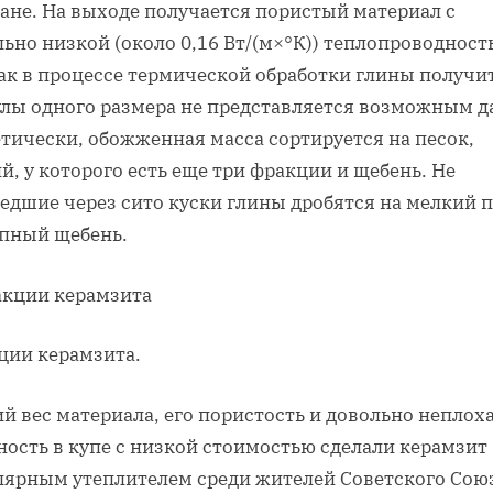
ане. На выходе получается пористый материал с
ьно низкой (около 0,16 Вт/(м×°К)) теплопроводност
как в процессе термической обработки глины получи
улы одного размера не представляется возможным д
тически, обожженная масса сортируется на песок,
й, у которого есть еще три фракции и щебень. Не
едшие через сито куски глины дробятся на мелкий 
упный щебень.
ции керамзита.
й вес материала, его пористость и довольно неплох
ность в купе с низкой стоимостью сделали керамзит
лярным утеплителем среди жителей Советского Союз