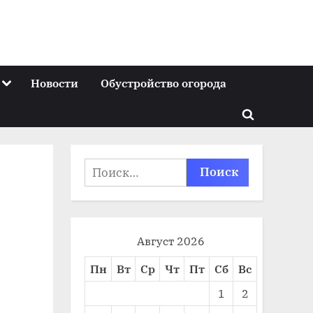
Toggle
Новости
Обустройство огорода
sub-
menu
Toggle
search
form
Найти:
Август 2026
Пн
Вт
Ср
Чт
Пт
Сб
Вс
1
2