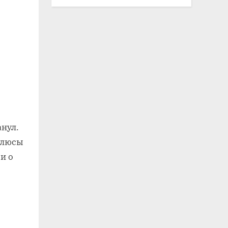
анул.
 плюсы
и о