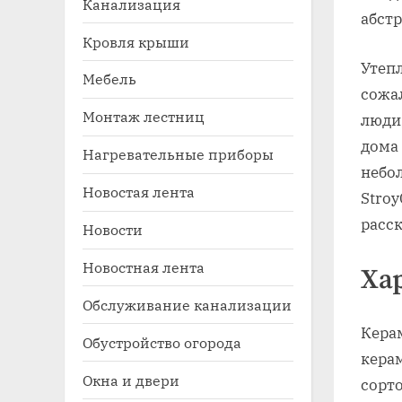
Канализация
абстр
Кровля крыши
Утеп
Мебель
сожа
Монтаж лестниц
люди
дома
Нагревательные приборы
небо
Новостая лента
Stro
Toggle
sub-
расск
Новости
menu
Новостная лента
Ха
Обслуживание канализации
Кера
Обустройство огорода
кера
Окна и двери
сорт