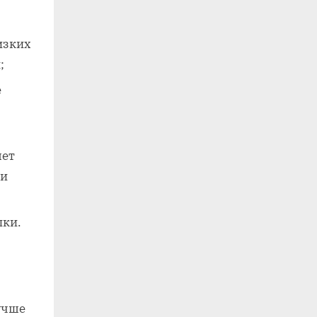
изких
;
е
яет
ми
пки.
учше