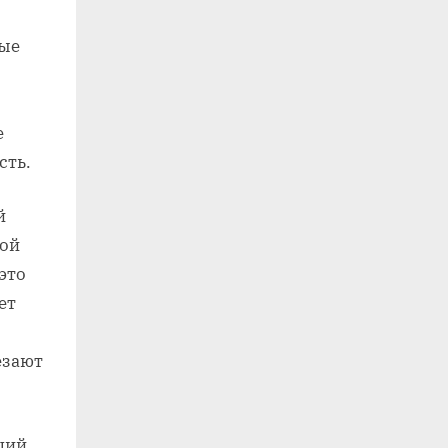
ные
е
сть.
й
лой
это
ет
езают
ций