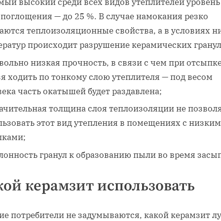
мый высокий среди всех видов утеплителей уровень
поглощения — до 25 %. В случае намокания резко
аются теплоизоляционные свойства, а в условиях н
ератур происходит разрушение керамических гранул
вольно низкая прочность, в связи с чем при отсыпк
я ходить по тонкому слою утеплителя — под весом
ека часть окатышей будет раздавлена;
ачительная толщина слоя теплоизоляции не позвол
льзовать этот вид утепления в помещениях с низки
лками;
лонность гранул к образованию пыли во время засы
кой керамзит использовать
ие потребители не задумываются, какой керамзит л