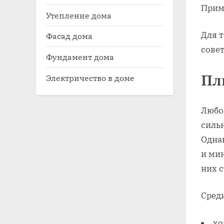
Прим
Утепление дома
Для т
Фасад дома
совет
Фундамент дома
Пл
Электричество в доме
Любо
сильн
Однак
и ми
них с
Сред
хо