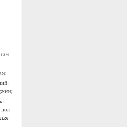
;
ючим
ам;
ний,
джии;
на
 пол
ыпке