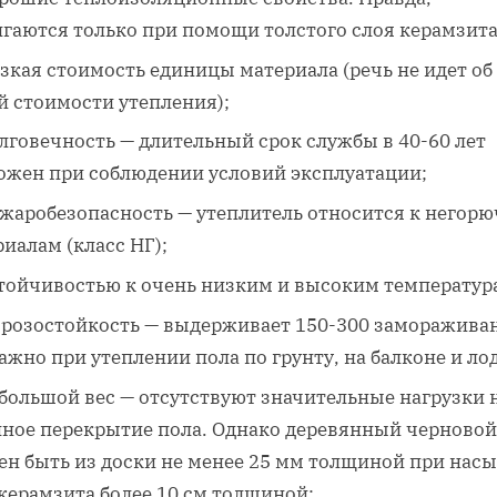
игаются только при помощи толстого слоя керамзита
зкая стоимость единицы материала (речь не идет об
й стоимости утепления);
лговечность — длительный срок службы в 40-60 лет
ожен при соблюдении условий эксплуатации;
жаробезопасность — утеплитель относится к негор
иалам (класс НГ);
тойчивостью к очень низким и высоким температур
розостойкость — выдерживает 150-300 заморажива
ажно при утеплении пола по грунту, на балконе и ло
большой вес — отсутствуют значительные нагрузки 
нное перекрытие пола. Однако деревянный черновой
ен быть из доски не менее 25 мм толщиной при нас
керамзита более 10 см толщиной;