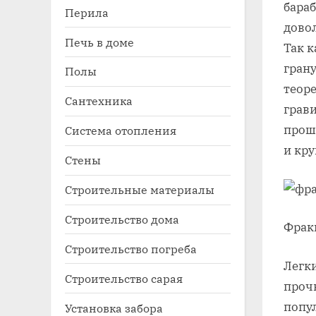
бараб
Перила
довол
Печь в доме
Так 
гран
Полы
теоре
Сантехника
грави
прош
Система отопления
и кр
Стены
Строительные материалы
Строительство дома
Фрак
Строительство погреба
Легки
Строительство сарая
проч
попу
Установка забора