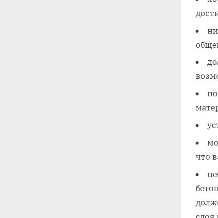
дост
ни
обще
до
возм
по
матер
ус
мо
что в
не
бето
долж
слоя 