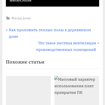
Фасад дома
Навигация
П
Как проложить теплые полы в деревянном
р
доме
по
е
С
Что такое местная вентиляция
записям
д
л
производственных помещений
ы
е
Похожие статьи
д
д
у
у
щ
ю
а
щ
я
а
з
я
а
з