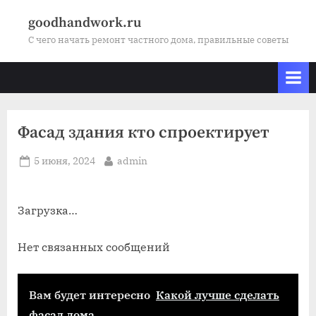
Skip
goodhandwork.ru
to
С чего начать ремонт частного дома, правильные советы
content
Фасад здания кто спроектирует
Posted
By
5 июня, 2024
admin
on
Загрузка…
Нет связанных сообщений
Вам будет интересно
Какой лучше сделать
фасад дома