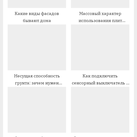
п
а
и
п
Какие виды фасадов
Массовый характер
бывают дома
использования плит
с
и
прикрытия ПК
ь
с
:
ь
:
Несущая способность
Как подключить
грунта: зачем нужен
сенсорный выключатель –
показатель и как его
устройство, принцип
определяют
действия, плюсы и минусы,
выбор, особенности
подключения