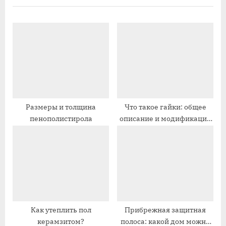
д
у
у
ю
щ
щ
а
а
я
я
з
з
а
а
п
п
Размеры и толщина
Что такое гайки: общее
пенополистирола
описание и модификации
и
и
изделий
с
с
ь
ь
:
:
Как утеплить пол
Прибрежная защитная
керамзитом?
полоса: какой дом можно