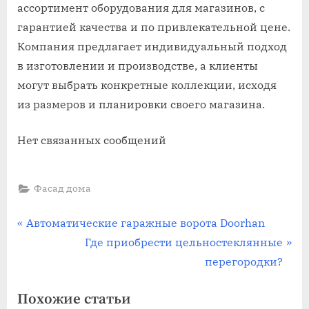
ассортимент оборудования для магазинов, с
гарантией качества и по привлекательной цене.
Компания предлагает индивидуальный подход
в изготовлении и производстве, а клиенты
могут выбрать конкретные коллекции, исходя
из размеров и планировки своего магазина.
Нет связанных сообщений
Фасад дома
Навигация
П
Автоматические гаражные ворота Doorhan
р
С
Где приобрести цельностеклянные
по
е
л
перегородки?
записям
д
е
Похожие статьи
ы
д