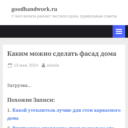
Skip
goodhandwork.ru
to
С чего начать ремонт частного дома, правильные советы
content
Каким можно сделать фасад дома
Posted
By
13 мая, 2024
admin
on
Загрузка…
Похожие Записи:
Какой утеплитель лучше для стен каркасного
дома
Внутреннее утепление стен: насколько это