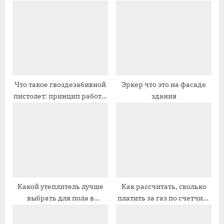
ю
щ
щ
а
а
я
я
з
з
а
а
п
Что такое гвоздезабивной
Эркер что это на фасаде
пистолет: принцип работы
здания
п
и
и разновидности
и
с
с
ь
ь
:
:
Какой утеплитель лучше
Как рассчитать, сколько
выбрать для пола в
платить за газ по счетчику
деревянном доме?
и норме – от чего зависит
оплата, тарифы, расчет по