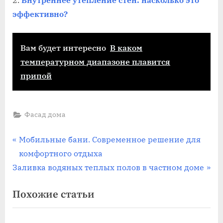
эффективно?
Вам будет интересно
В каком
температурном диапазоне плавится
припой
Фасад дома
Навигация
П
Мобильные бани. Современное решение для
р
комфортного отдыха
по
С
е
Заливка водяных теплых полов в частном доме
записям
л
д
Похожие статьи
е
ы
д
д
у
у