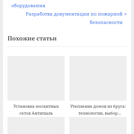
р
оборудования
по
е
С
Разработка документации по пожарной
записям
д
л
безопасности
ы
е
Похожие статьи
д
д
у
у
щ
ю
а
щ
я
а
з
я
а
з
п
а
и
п
Установка москитных
Утепление домов из бруса:
сеток Антипыль
технологии, выбор
с
и
материала
ь
с
:
ь