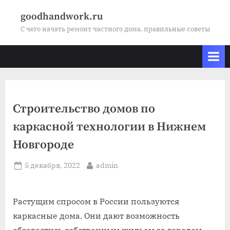
Skip
goodhandwork.ru
to
С чего начать ремонт частного дома, правильные советы
content
Строительство домов по
каркасной технологии в Нижнем
Новгороде
Posted
By
5 декабря, 2022
admin
on
Растущим спросом в России пользуются
каркасные дома. Они дают возможность