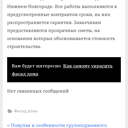
Нижнем Новгороде. Все работы выполняются в
предусмотренные контрактом сроки, на них
распространяется гарантия. Заказчикам
предоставляются прозрачные сметы, на
основании которых обосновывается стоимость
строительства.
Вам будет интересно
Как самому украсить
фасад дома
Нет связанных сообщений
Фасад дома
Навигация
П
Покупка и особенности грузоподъемного