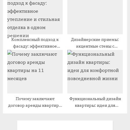
уникальными обоями
:
ь
:
Комплексный подход к
Дизайнерские приемы:
фасаду: эффективное
акцентные стены с
утепление и стильная
использованием
отделка в одном решении
декоративной краски
Почему заключают
Функциональный дизайн
договор аренды квартиры
квартиры: идеи для
на 11 месяцев
комфортной повседневной
жизни