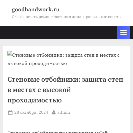
Skip
goodhandwork.ru
to
С чего начать ремонт частного дома, правильные советы
content
Стеновые отбойники: защита стен
в местах с высокой
проходимостью
Posted
By
28 октября, 2024
admin
on