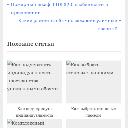
Навигация
П
Пожарный шкаф ШПК 320: особенности и
р
применение
по
е
С
Какие растения обычно сажают в уличные
записям
д
л
вазоны?
ы
е
Похожие статьи
д
д
у
у
щ
ю
а
щ
я
а
з
я
а
з
п
а
и
п
Как подчеркнуть
Как выбрать стеновые
индивидуальность
панели
с
и
пространства
ь
с