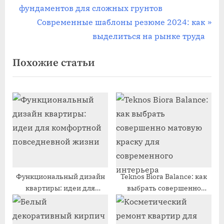
р
фундаментов для сложных грунтов
по
е
С
Современные шаблоны резюме 2024: как
записям
д
л
выделиться на рынке труда
ы
е
Похожие статьи
д
д
у
у
щ
ю
а
щ
я
а
з
я
а
з
п
а
и
п
Функциональный дизайн
Teknos Biora Balance: как
квартиры: идеи для
выбрать совершенно
с
и
комфортной повседневной
матовую краску для
ь
с
жизни
современного интерьера
:
ь