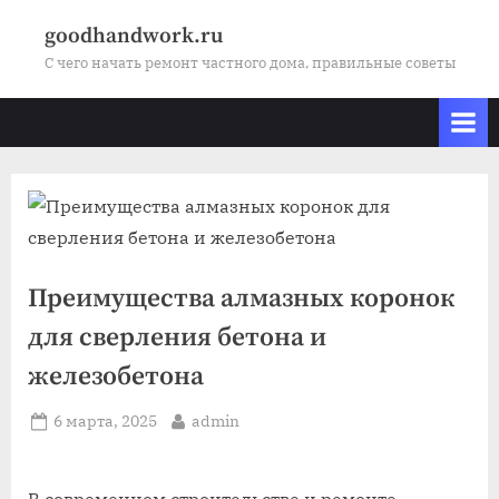
Skip
goodhandwork.ru
to
С чего начать ремонт частного дома, правильные советы
content
Преимущества алмазных коронок
для сверления бетона и
железобетона
Posted
By
6 марта, 2025
admin
on