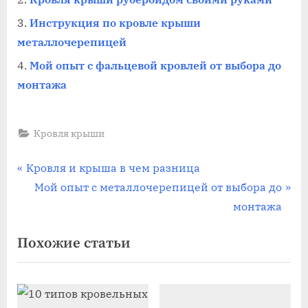
Инструкция по кровле крыши
металлочерепицей
Мой опыт с фальцевой кровлей от выбора до
монтажа
Кровля крыши
Навигация
П
Кровля и крыша в чем разница
р
С
Мой опыт с металлочерепицей от выбора до
по
е
л
монтажа
записям
д
е
Похожие статьи
ы
д
д
у
у
ю
щ
щ