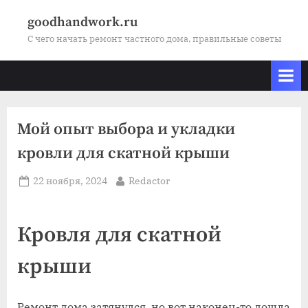
Skip
goodhandwork.ru
to
С чего начать ремонт частного дома, правильные советы
content
Мой опыт выбора и укладки
кровли для скатной крыши
Posted
By
22 ноября, 2024
Redactor
on
Кровля для скатной
крыши
Ремонт дома затянулся, но вот наконец-то дошла