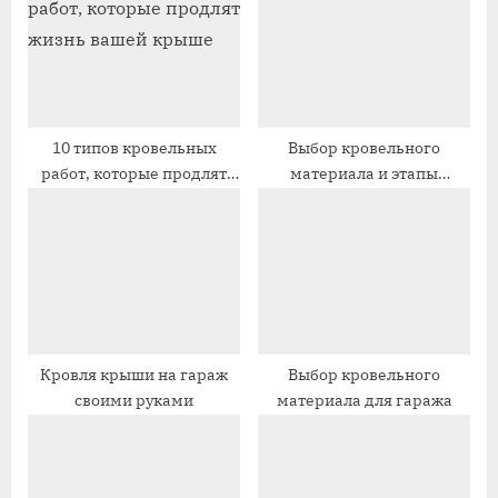
а
а
я
я
з
з
а
а
п
п
10 типов кровельных
Выбор кровельного
работ, которые продлят
материала и этапы
и
и
жизнь вашей крыше
самостоятельного
с
с
монтажа кровли
ь
ь
:
:
Кровля крыши на гараж
Выбор кровельного
своими руками
материала для гаража