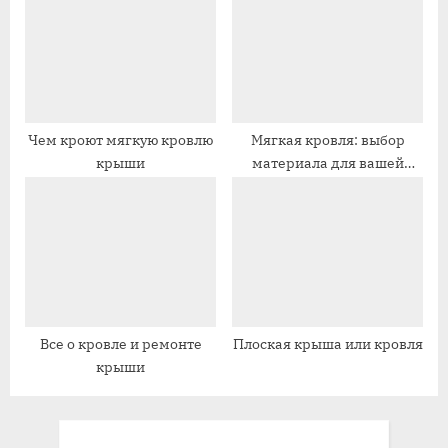
:
ь
:
Чем кроют мягкую кровлю
Мягкая кровля: выбор
крыши
материала для вашей
крыши
Все о кровле и ремонте
Плоская крыша или кровля
крыши