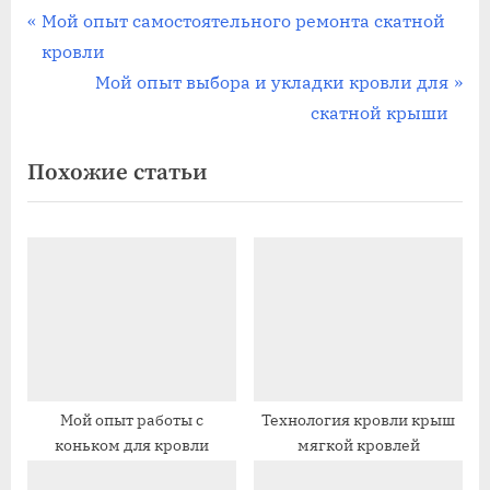
Навигация
П
Мой опыт самостоятельного ремонта скатной
р
кровли
по
е
С
Мой опыт выбора и укладки кровли для
записям
д
л
скатной крыши
ы
е
Похожие статьи
д
д
у
у
щ
ю
а
щ
я
а
з
я
а
з
п
а
и
п
Мой опыт работы с
Технология кровли крыш
коньком для кровли
мягкой кровлей
с
и
ь
с