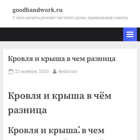
Skip
goodhandwork.ru
to
С чего начать ремонт частного дома, правильные советы
content
Кровля и крыша в чем разница
Posted
By
22 ноября, 2024
Redactor
on
Кровля и крыша в чём
разница
Кровля и крыша⁚ в чем