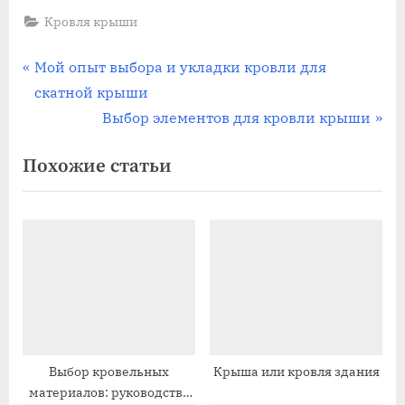
Кровля крыши
Навигация
П
Мой опыт выбора и укладки кровли для
р
скатной крыши
по
е
С
Выбор элементов для кровли крыши
записям
д
л
Похожие статьи
ы
е
д
д
у
у
щ
ю
а
щ
я
а
з
я
а
з
п
а
Выбор кровельных
Крыша или кровля здания
материалов: руководство
и
п