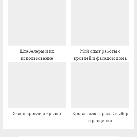
для начинающих
с
и
ь
с
:
ь
:
Штабелеры и их
Мой опыт работы с
использование
кровлей и фасадом дома
Уклон кровли и крыши
Кровля для гаража: выбор
и расценки