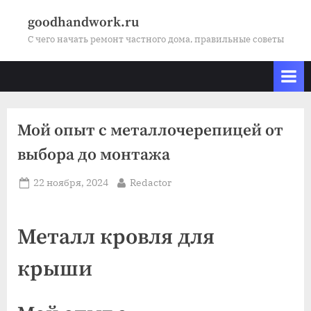
Skip
goodhandwork.ru
to
С чего начать ремонт частного дома, правильные советы
content
Мой опыт с металлочерепицей от
выбора до монтажа
Posted
By
22 ноября, 2024
Redactor
on
Металл кровля для
крыши