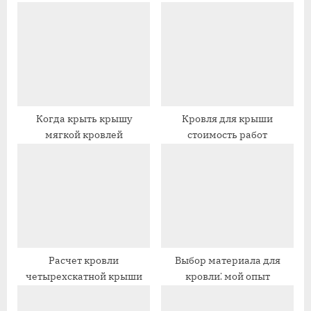
д
у
у
ю
щ
щ
а
а
я
я
з
з
а
а
Когда крыть крышу
Кровля для крыши
мягкой кровлей
стоимость работ
п
п
и
и
с
с
ь
ь
:
:
Расчет кровли
Выбор материала для
четырехскатной крыши
кровли⁚ мой опыт