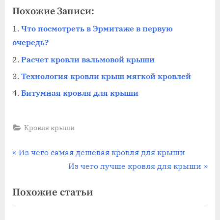
Похожие Записи:
Что посмотреть в Эрмитаже в первую
очередь?
Расчет кровли вальмовой крыши
Технология кровли крыш мягкой кровлей
Битумная кровля для крыши
Кровля крыши
Навигация
П
Из чего самая дешевая кровля для крыши
р
С
Из чего лучше кровля для крыши
по
е
л
Похожие статьи
записям
д
е
ы
д