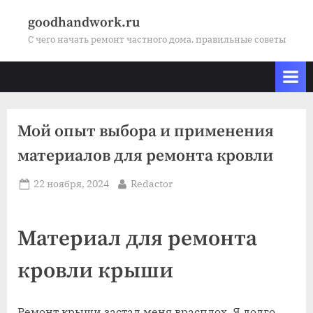
Skip
goodhandwork.ru
to
С чего начать ремонт частного дома, правильные советы
content
Мой опыт выбора и применения
материалов для ремонта кровли
Posted
By
22 ноября, 2024
Redactor
on
Материал для ремонта
кровли крыши
Ремонт крыши застал меня врасплох. Я долго