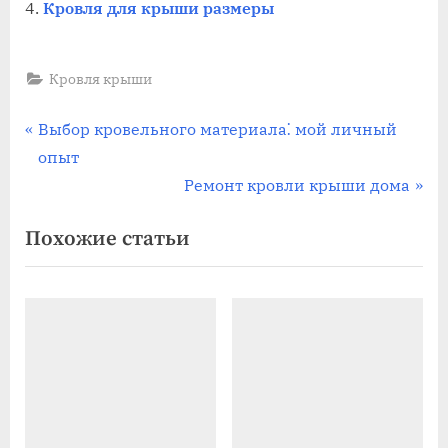
Кровля для крыши размеры
Кровля крыши
Навигация
П
Выбор кровельного материала⁚ мой личный
р
опыт
по
е
С
Ремонт кровли крыши дома
записям
д
л
Похожие статьи
ы
е
д
д
у
у
щ
ю
а
щ
я
а
з
я
а
з