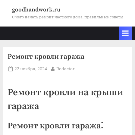
Skip
goodhandwork.ru
to
С чего начать ремонт частного дома, правильные советы
content
Ремонт кровли гаража
Posted
By
22 ноября, 2024
Redactor
on
Ремонт кровли на крыши
гаража
Ремонт кровли гаража⁚