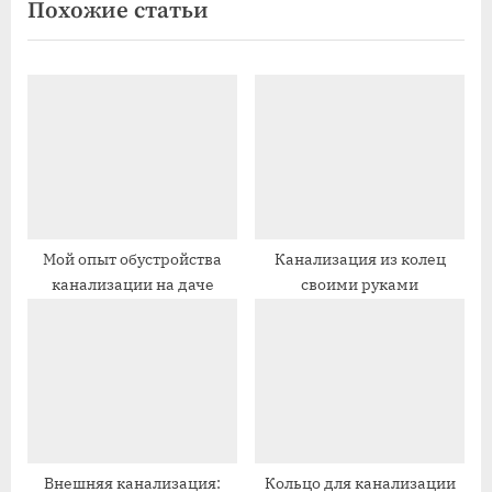
Похожие статьи
ы
д
д
у
у
ю
щ
щ
а
а
я
я
з
з
а
а
п
п
Мой опыт обустройства
Канализация из колец
канализации на даче
своими руками
и
и
с
с
ь
ь
:
:
Внешняя канализация:
Кольцо для канализации