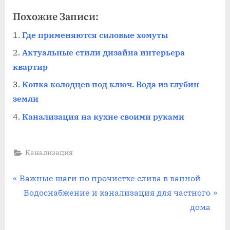
Похожие Записи:
Где применяются силовые хомуты
Актуальные стили дизайна интерьера
квартир
Копка колодцев под ключ. Вода из глубин
земли
Канализация на кухне своими руками
Канализация
Навигация
П
Важные шаги по прочистке слива в ванной
р
С
Водоснабжение и канализация для частного
по
е
л
дома
записям
д
е