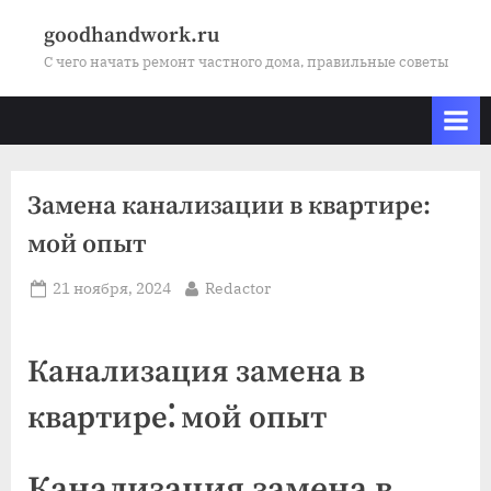
Skip
goodhandwork.ru
to
С чего начать ремонт частного дома, правильные советы
content
Замена канализации в квартире:
мой опыт
Posted
By
21 ноября, 2024
Redactor
on
Канализация замена в
квартире⁚ мой опыт
Канализация замена в