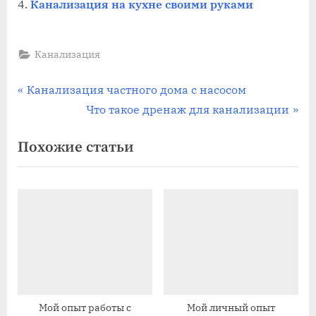
Канализация на кухне своими руками
Канализация
Навигация
П
Канализация частного дома с насосом
р
С
Что такое дренаж для канализации
по
е
л
Похожие статьи
записям
д
е
ы
д
д
у
у
ю
щ
щ
а
а
я
я
з
з
а
а
Мой опыт работы с
Мой личный опыт