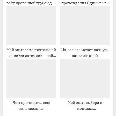
гофрированной трубой для
прохождения Одни из нас
п
п
канализации
уровень канализации
и
и
с
с
ь
ь
:
:
Мой опыт самостоятельной
Из-за чего может пахнуть
очистки лотка ливневой
канализацией
канализации
Чем прочистить всю
Мой опыт выбора и
канализацию
монтажа
канализационных труб