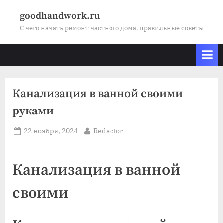
Skip
goodhandwork.ru
to
С чего начать ремонт частного дома, правильные советы
content
Канализация в ванной своими
руками
Posted
By
22 ноября, 2024
Redactor
on
Канализация в ванной
своими