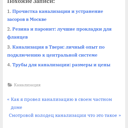
Похожие Записи:
Прочистка канализации и устранение
засоров в Москве
Резина и паронит: лучшие прокладки для
фланцев
Канализация в Твери: личный опыт по
подключению к центральной системе
Трубы для канализации: размеры и цены
Канализация
Навигация
П
Как я провел канализацию в своем частном
р
доме
по
С
е
Смотровой колодец канализации что это такое
записям
л
д