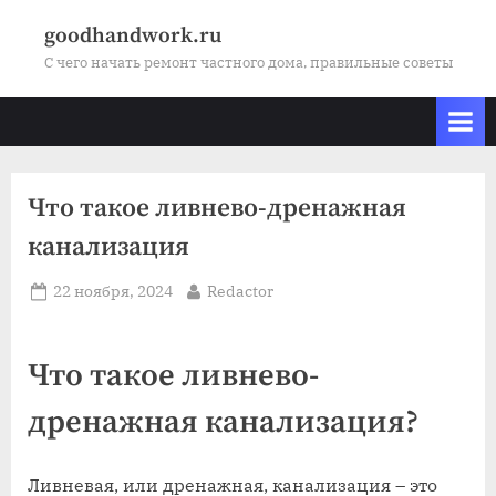
Skip
goodhandwork.ru
to
С чего начать ремонт частного дома, правильные советы
content
Что такое ливнево-дренажная
канализация
Posted
By
22 ноября, 2024
Redactor
on
Что такое ливнево-
дренажная канализация?
Ливневая, или дренажная, канализация – это