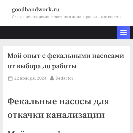
Skip
goodhandwork.ru
to
С чего начать ремонт частного дома, правильные советы
content
Мой опыт с фекальными насосами
от выбора до работы
Posted
By
22 ноября, 2024
Redactor
on
Фекальные насосы для
откачки канализации