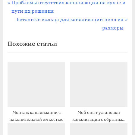
Навигация
П
Проблемы отсутствия канализации на кухне и
р
пути их решения
по
е
С
Бетонные кольца для канализации цена их
записям
д
л
размеры
ы
е
Похожие статьи
д
д
у
у
щ
ю
а
щ
я
а
з
я
а
з
п
а
и
п
Монтаж канализации с
Мой опыт установки
накопительной емкостью
канализации с обратным
с
и
клапаном
ь
с