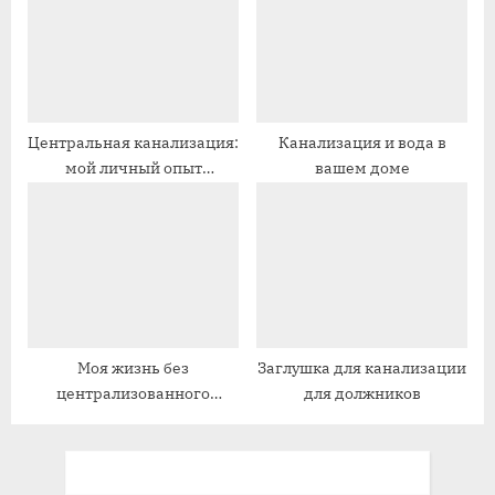
:
ь
:
Центральная канализация:
Канализация и вода в
мой личный опыт
вашем доме
подключения
Моя жизнь без
Заглушка для канализации
централизованного
для должников
водоснабжения и
канализации