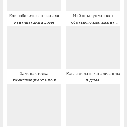
п
а
и
п
Как избавиться от запаха
Мой опыт установки
канализации в доме
обратного клапана на
с
и
канализацию
ь
с
:
ь
:
Замена стояка
Когда делать канализацию
канализации от а до я
в доме