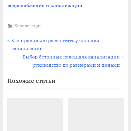
водоснабжения и канализации
Канализация
Навигация
П
Как правильно рассчитать уклон для
р
канализации
по
е
С
Выбор бетонных колец для канализации
записям
д
л
руководство по размерами и ценами
ы
е
Похожие статьи
д
д
у
у
щ
ю
а
щ
я
а
з
я
а
з