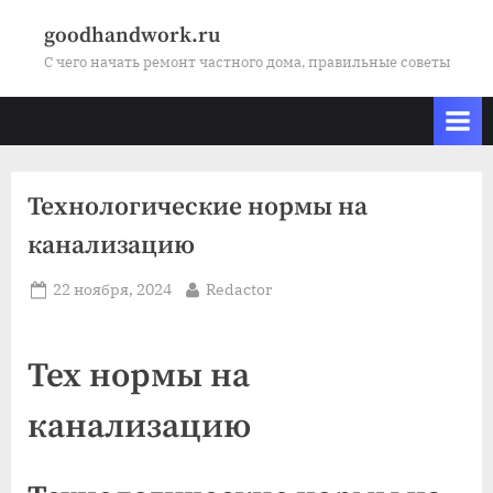
Skip
goodhandwork.ru
to
С чего начать ремонт частного дома, правильные советы
content
Технологические нормы на
канализацию
Posted
By
22 ноября, 2024
Redactor
on
Тех нормы на
канализацию