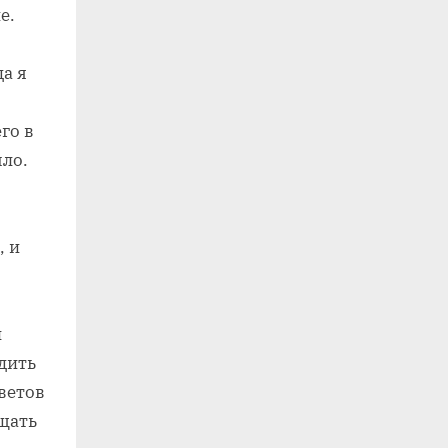
е.
да я
го в
ыло.
, и
л
одить
ветов
щать