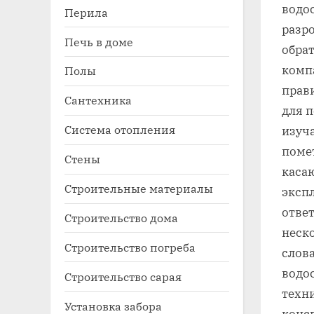
водо
Перила
разр
Печь в доме
обра
комп
Полы
прав
Сантехника
для 
Система отопления
изуч
помет
Стены
каса
Строительные материалы
эксп
отве
Строительство дома
неск
Строительство погреба
слов
водо
Строительство сарая
техни
Установка забора
конс