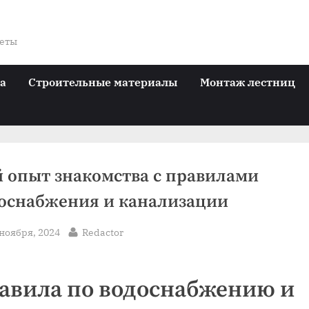
веты
ра
Строительные материалы
Монтаж лестниц
 опыт знакомства с правилами
оснабжения и канализации
sted
By
 ноября, 2024
Redactor
авила по водоснабжению и