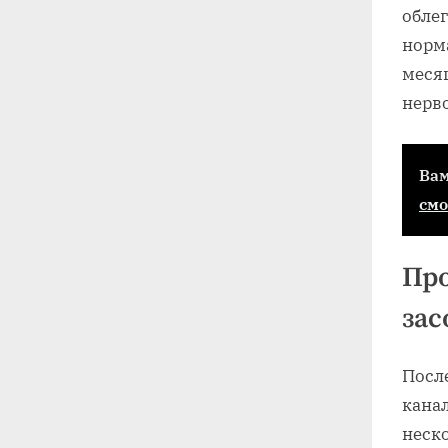
облег
норма
месяц
нерв
Вам
смо
Про
зас
Посл
канал
неск