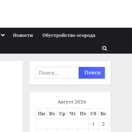
Toggle
Новости
Обустройство огорода
sub-
menu
Toggle
search
form
Найти:
Август 2026
Пн
Вт
Ср
Чт
Пт
Сб
Вс
1
2