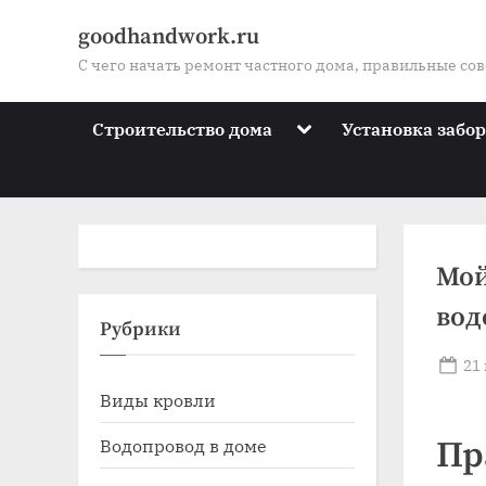
Skip
goodhandwork.ru
to
С чего начать ремонт частного дома, правильные со
content
Toggle
Строительство дома
Установка забо
sub-
menu
Мой
вод
Toggle
Рубрики
sub-
menu
Po
21
Toggle
on
Виды кровли
sub-
menu
Toggle
Водопровод в доме
Пр
sub-
menu