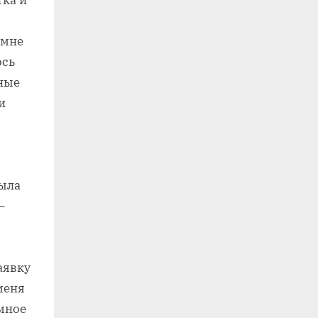
тка и
 мне
ось
ные
и
была
–
аявку
меня
мное