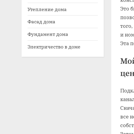
Это 
Утепление дома
позв
Фасад дома
того
Фундамент дома
и но
Эта 
Электричество в доме
Мой
цен
Подк
канал
Снач
все 
собст