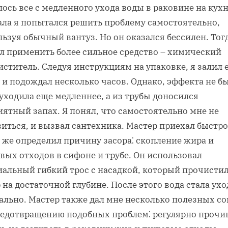
ось все с медленного ухода воды в раковине на кухн
ала я попытался решить проблему самостоятельно,
ьзуя обычный вантуз. Но он оказался бессилен. Тог
л применить более сильное средство – химический
ститель. Следуя инструкциям на упаковке, я залил е
 и подождал несколько часов. Однако, эффекта не б
уходила еще медленнее, а из трубы доносился
ятный запах. Я понял, что самостоятельно мне не
иться, и вызвал сантехника. Мастер приехал быстро
 же определил причину засора⁚ скопление жира и
вых отходов в сифоне и трубе. Он использовал
иальный гибкий трос с насадкой, который прочисти
 на достаточной глубине. После этого вода стала ух
ально. Мастер также дал мне несколько полезных со
редотвращению подобных проблем⁚ регулярно прочи