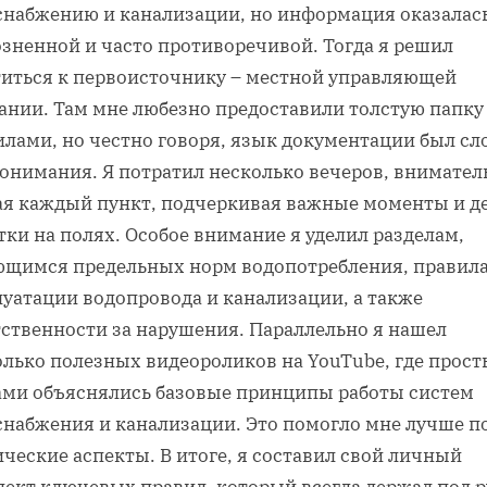
снабжению и канализации, но информация оказалас
озненной и часто противоречивой. Тогда я решил
титься к первоисточнику – местной управляющей
ании. Там мне любезно предоставили толстую папку
илами, но честно говоря, язык документации был с
понимания. Я потратил несколько вечеров, внимател
ая каждый пункт, подчеркивая важные моменты и д
ки на полях. Особое внимание я уделил разделам,
ющимся предельных норм водопотребления, правил
луатации водопровода и канализации, а также
тственности за нарушения. Параллельно я нашел
олько полезных видеороликов на YouTube, где прос
ами объяснялись базовые принципы работы систем
снабжения и канализации. Это помогло мне лучше п
ческие аспекты. В итоге, я составил свой личный
пект ключевых правил, который всегда держал под р