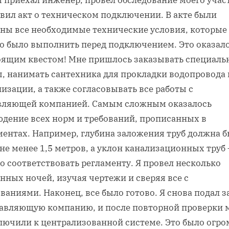
 приехал инженер, провел обследование моего учас
авил акт о техническом подключении. В акте были
аны все необходимые технические условия, которые
о было выполнить перед подключением. Это оказал
оящим квестом! Мне пришлось заказывать специаль
ы, нанимать сантехника для прокладки водопровода 
изации, а также согласовывать все работы с
вляющей компанией. Самым сложным оказалось
юдение всех норм и требований, прописанных в
ментах. Например, глубина заложения труб должна 
не менее 1,5 метров, а уклон канализационных труб 
о соответствовать регламенту. Я провел несколько
нных ночей, изучая чертежи и сверяя все с
ваниями. Наконец, все было готово. Я снова подал з
равляющую компанию, и после повторной проверки 
лючили к централизованной системе. Это было огро