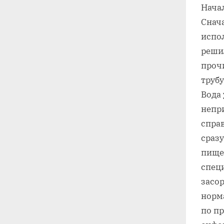
Начал
Снач
испол
реши
прочи
трубу
Вода 
непри
справ
сразу
пище
спец
засор
норм
по п