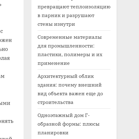
ь
превращают теплоизоляцию
в парник и разрушают
стены изнутри
 с
Современные материалы
ложен
для промышленности:
ьно
пластики, полимеры и их
елая
применение
ам
Архитектурный облик
здания: почему внешний
вид объекта важен еще до
строительства
тыми
Одноэтажный дом Г-
онять
образной формы: плюсы
планировки
укой.