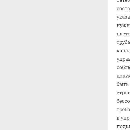
Затем
сост
указ
нужн
наст
труб
канал
упра
собл
доку
быть 
строг
бессо
требо
в уп
подк