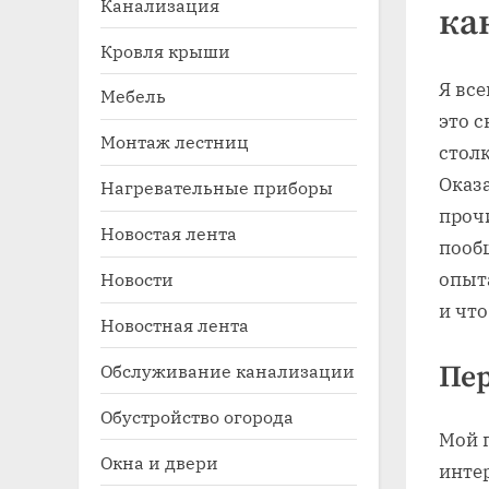
Канализация
ка
Кровля крыши
Я все
Мебель
это с
Монтаж лестниц
стол
Оказа
Нагревательные приборы
проч
Новостая лента
Toggle
пообщ
sub-
Новости
опыта
menu
и что
Новостная лента
Пер
Обслуживание канализации
Обустройство огорода
Мой 
Окна и двери
инте