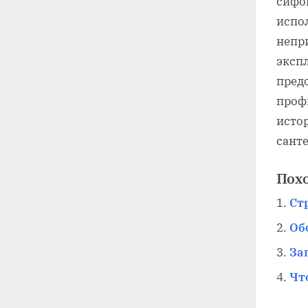
сифо
испо
непр
эксп
пред
проф
истор
санте
Пох
Ст
Об
За
Чт