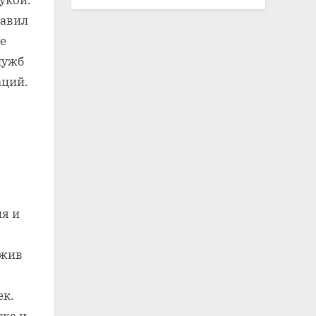
равил
е
лужб
аций.
я и
ожив
ек.