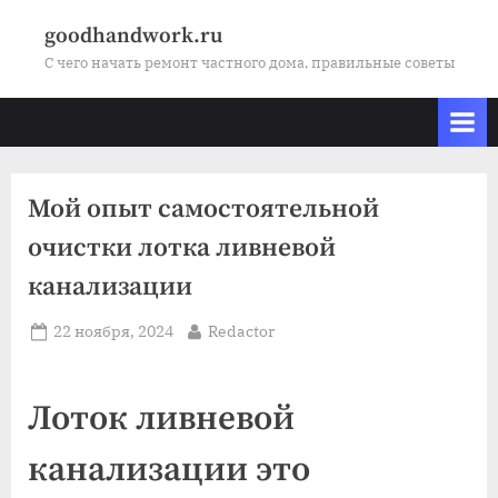
Skip
goodhandwork.ru
to
С чего начать ремонт частного дома, правильные советы
content
Мой опыт самостоятельной
очистки лотка ливневой
канализации
Posted
By
22 ноября, 2024
Redactor
on
Лоток ливневой
канализации это