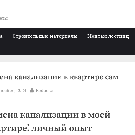
веты
ра
Строительные материалы
Монтаж лестниц
ена канализации в квартире сам
sted
By
 ноября, 2024
Redactor
мена канализации в моей
артире⁚ личный опыт