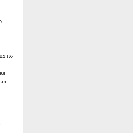
о
о
их по
ел
дил
а