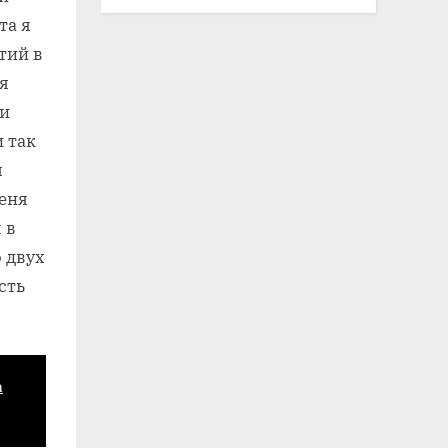
та я
тий в
я
ии
 так
я
меня
 в
о двух
сть
а