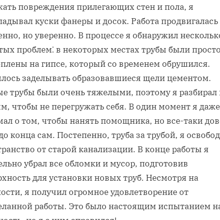
жать повреждения прилегающих стен и пола, я
ладывал куски фанеры и досок. Работа продвигалась
нно, но уверенно. В процессе я обнаружил нескольк
тых проблем⁚ в некоторых местах трубы были прост
еплены на гипсе, который со временем обрушился.
лось заделывать образовавшиеся щели цементом.
ые трубы были очень тяжелыми, поэтому я разбирал 
м, чтобы не перегружать себя. В один момент я даже
ал о том, чтобы нанять помощника, но все-таки дов
до конца сам. Постепенно, труба за трубой, я освобо
ранство от старой канализации. В конце работы я
льно убрал все обломки и мусор, подготовив
хность для установки новых труб. Несмотря на
ости, я получил огромное удовлетворение от
еланной работы. Это было настоящим испытанием н