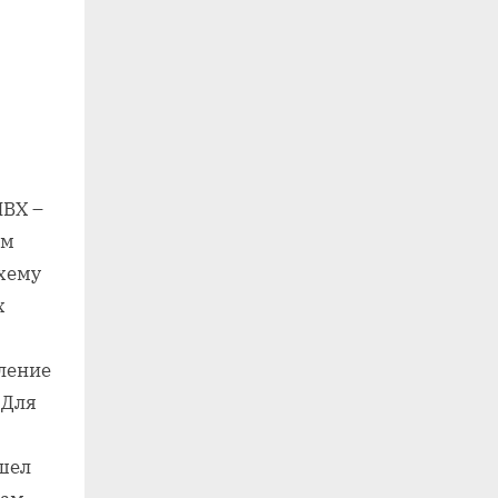
ПВХ –
ом
схему
х
ление
 Для
ошел