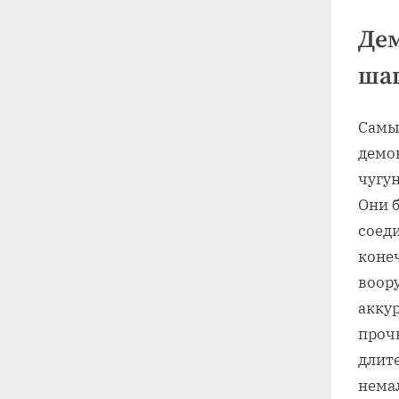
Дем
ша
Самы
демо
чугу
Они 
соеди
конеч
воор
аккур
проч
длит
немал