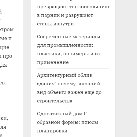
превращают теплоизоляцию
й
в парник и разрушают
ы
стены изнутри
етром
Современные материалы
ные и
для промышленности:
ющие
пластики, полимеры и их
и про
применение
Для
Архитектурный облик
ев.
здания: почему внешний
вид объекта важен еще до
строительства
Одноэтажный дом Г-
пки,
образной формы: плюсы
Для
планировки
й