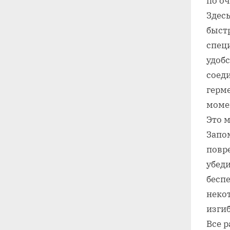
по о
Здес
быст
специ
удоб
соед
герм
моме
Это 
Запо
повре
убеди
бесп
неко
изги
Все р