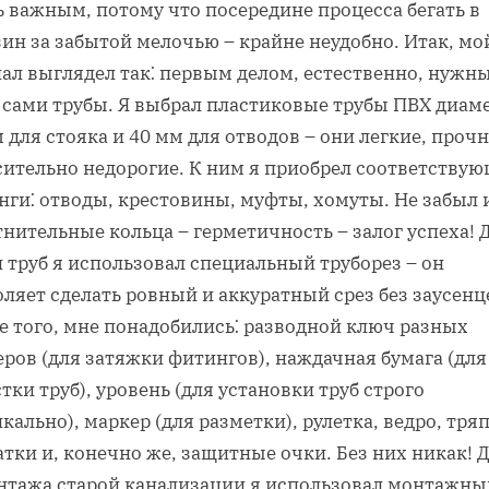
 важным, потому что посередине процесса бегать в
ин за забытой мелочью – крайне неудобно. Итак, мо
нал выглядел так⁚ первым делом, естественно, нужн
 сами трубы. Я выбрал пластиковые трубы ПВХ диам
 для стояка и 40 мм для отводов – они легкие, проч
сительно недорогие. К ним я приобрел соответству
нги⁚ отводы, крестовины, муфты, хомуты. Не забыл 
нительные кольца – герметичность – залог успеха! 
 труб я использовал специальный труборез – он
ляет сделать ровный и аккуратный срез без заусенц
е того, мне понадобились⁚ разводной ключ разных
ров (для затяжки фитингов), наждачная бумага (для
тки труб), уровень (для установки труб строго
кально), маркер (для разметки), рулетка, ведро, тря
тки и, конечно же, защитные очки. Без них никак! 
нтажа старой канализации я использовал монтажны