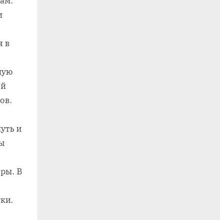
ам.
и
я в
ную
ый
ов.
уть и
бы
ры. В
ки.