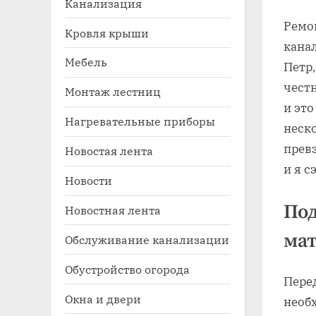
Канализация
Ремон
Кровля крыши
канал
Мебель
Петр,
честн
Монтаж лестниц
и это
Нагревательные приборы
неско
превз
Новостая лента
Toggle
и я 
sub-
Новости
menu
Под
Новостная лента
ма
Обслуживание канализации
Обустройство огорода
Пере
Окна и двери
необ