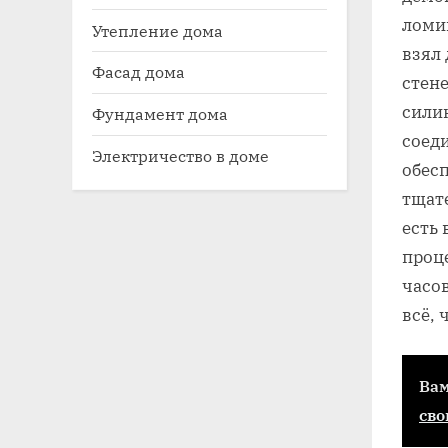
ломи
Утепление дома
взял
Фасад дома
стен
сили
Фундамент дома
соед
Электричество в доме
обесп
тщате
есть 
проце
часов
всё,
Вам
сво