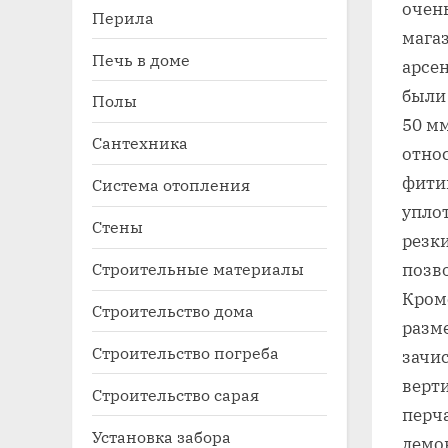
очень
Перила
магаз
Печь в доме
арсе
были
Полы
50 мм
Сантехника
отно
фити
Система отопления
уплот
Стены
резки
Строительные материалы
позво
Кром
Строительство дома
разме
Строительство погреба
зачис
верти
Строительство сарая
перча
Установка забора
демо