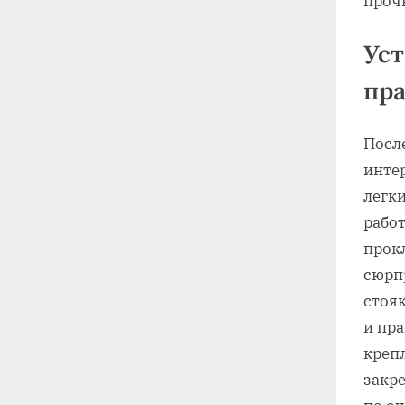
прочн
Уст
пра
Посл
интер
легк
работ
прок
сюрпр
стоя
и пр
креп
закре