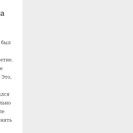
за
 был
етие.
е
 Это,
ялся
ельно
ле
енять