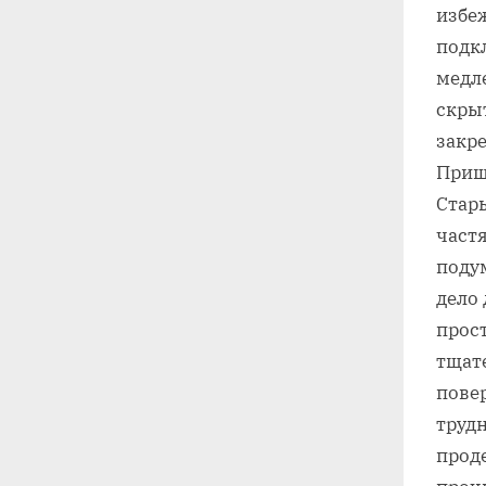
избе
подк
медле
скры
закр
Приш
Стар
частя
подум
дело 
прост
тщате
повер
трудн
прод