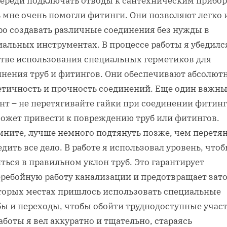
череди подключать отводы к сантехническим прибор
ь мне очень помогли фитинги. Они позволяют легко 
ро создавать различные соединения без нужды в
альных инструментах. В процессе работы я убедилс
стве использования специальных герметиков для
инения труб и фитингов. Они обеспечивают абсолют
етичность и прочность соединений. Еще один важн
нт – не перетягивайте гайки при соединении фитинг
может привести к повреждению труб или фитингов.
мните, лучше немного подтянуть позже, чем перетян
дить все дело. В работе я использовал уровень, что
ться в правильном уклон труб. Это гарантирует
еребойную работу канализации и предотвращает зато
торых местах пришлось использовать специальные
бы и переходы, чтобы обойти труднодоступные участ
аботы я вел аккуратно и тщательно, стараясь