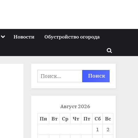
Toggle
Новости
Обустройство огорода
sub-
menu
Toggle
search
form
Найти:
Август 2026
Пн
Вт
Ср
Чт
Пт
Сб
Вс
1
2