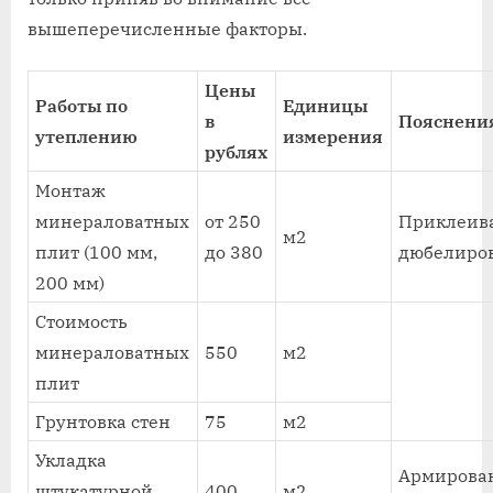
вышеперечисленные факторы.
Цены
Работы по
Единицы
в
Пояснени
утеплению
измерения
рублях
Монтаж
минераловатных
от 250
Приклеив
м2
плит (100 мм,
до 380
дюбелиро
200 мм)
Стоимость
минераловатных
550
м2
плит
Грунтовка стен
75
м2
Укладка
Армирова
штукатурной
400
м2