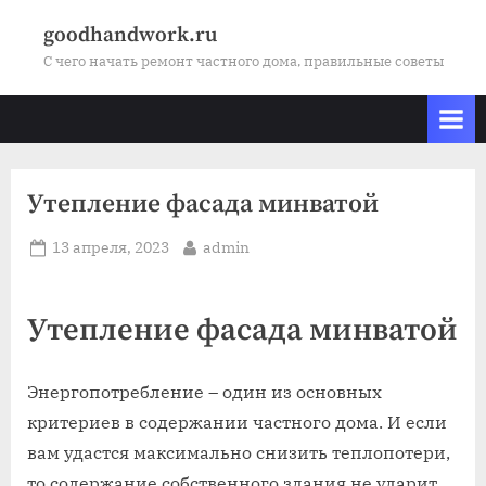
Skip
goodhandwork.ru
to
С чего начать ремонт частного дома, правильные советы
content
Утепление фасада минватой
Posted
By
13 апреля, 2023
admin
on
Утепление фасада минватой
Энергопотребление – один из основных
критериев в содержании частного дома. И если
вам удастся максимально снизить теплопотери,
то содержание собственного здания не ударит