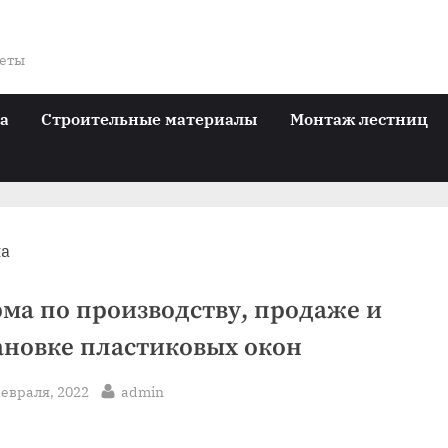
веты
ра
Строительные материалы
Монтаж лестниц
ма по производству, продаже и
ановке пластиковых окон
sted
By
февраля, 2022
admin