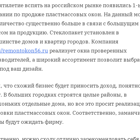
сятилетие вспять на российском рынке появились 1-
ании по продаже пластмассовых окон. На данный м
оличество существенно больше в связи с большущим
сом на продукцию. Стеклопакет установлен в
шинстве домов и квартир городов. Компания
://remontokon56.ru
реализует окна проверенных
зводителей, а широкий ассортимент позволит выбра
под ваш дизайн.
, что схожий бизнес будет приносить доход, понятн
. В больших городках строятся целые районы, в
оньких отдельные дома, но все это просит реализац
новки пластмассовых окон. Соответственно, заманч
зы будут ожидать фирму.
твенно, нужно сходу отлично зарекомендовать себя