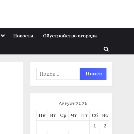
Toggle
Новости
Обустройство огорода
sub-
menu
Toggle
search
form
Найти:
Август 2026
Пн
Вт
Ср
Чт
Пт
Сб
Вс
1
2