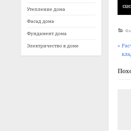
сце
Утепление дома
Фасад дома
Фа
Фундамент дома
На
П
Рас
Электричество в доме
р
кла
по
е
Пох
д
за
ы
д
у
щ
а
я
з