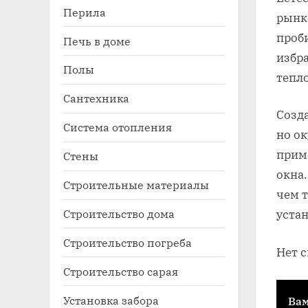
Перила
рынк
проб
Печь в доме
избра
Полы
тепло
Сантехника
Созд
Система отопления
но о
прим
Стены
окна.
Строительные материалы
чем т
Строительство дома
устан
Строительство погреба
Нет 
Строительство сарая
Установка забора
Вам