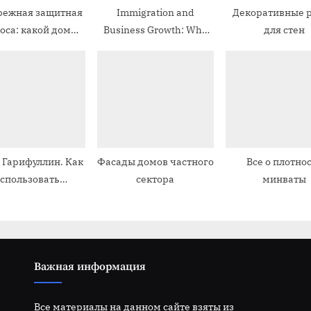
режная защитная
Immigration and
Декоративные 
п
оса: какой дом
Business Growth: Why
для стен
и
 здесь построить
Canada Leads the Way
с
(иммиграция и бизнес).
ь
:
 Гарифуллин. Как
Фасады домов частного
Все о плотно
спользовать
сектора
минваты
принципы
орегулирования
 в строительстве
ородного дома
Важная информация
Все материалы на данном сайте взяты из