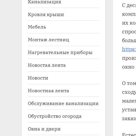
Канализация
С де
комп
Кровля крыши
их к
Мебель
спро
Монтаж лестниц
боль
https
Нагревательные приборы
прои
Новостая лента
окно 
Toggle
sub-
Новости
menu
О том
Новостная лента
сходу
малех
Обслуживание канализации
уста
Обустройство огорода
зака
Окна и двери
Естес