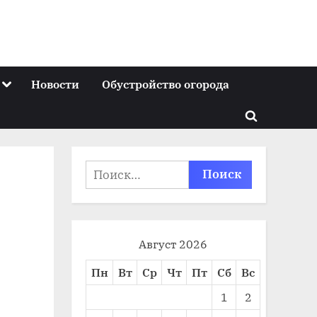
Toggle
Новости
Обустройство огорода
sub-
menu
Toggle
search
form
Найти:
Август 2026
Пн
Вт
Ср
Чт
Пт
Сб
Вс
1
2