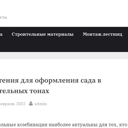
веты
ра
Строительные материалы
Монтаж лестниц
тения для оформления сада в
тельных тонах
sted
By
февраля, 2022
admin
ельные комбинации наиболее актуальны для тех, кто