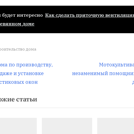
 будет интересно
Как сделать приточную вентиляци
евянном доме
роительство дома
вигация
С
ма по производству,
Мотокультив
л
даже и установке
незаменимый помощни
е
стиковых окон
д
писям
ожие статьи
у
ю
щ
а
я