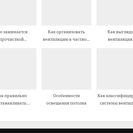
з
а
п
о занимается
Как организовать
Как выгляд
и
прочисткой
вентиляцию в частном
вентиляция
с
ентиляции в
доме правильно
многоэтажном 
ь
квартирном доме
изнутри
:
ак правильно
Особенности
Как классифици
станавливать
освещения потолка
системы венти
ентиляцию в
производстве
ревянном доме
помещени