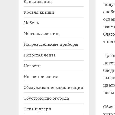
Канализация
полу
своб
Кровля крыши
освещ
Мебель
разм
Монтаж лестниц
благ
тона
Нагревательные приборы
Новостая лента
При 
Toggle
sub-
поте
Новости
menu
блед
Новостная лента
выса
цвет
Обслуживание канализации
насы
Обустройство огорода
Обяза
Окна и двери
кото