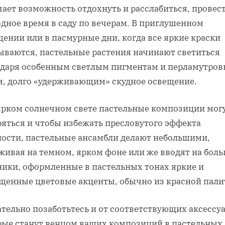
чает возможность отдохнуть и расслабиться, провес
одное время в саду по вечерам. В приглушенном
ении или в пасмурные дни, когда все яркие краски
ываются, пастельные растения начинают светиться
одаря особенным светлым пигментам и перламутро
м, долго «удерживающим» скудное освещение.
ярком солнечном свете пастельные композиции мог
ряться и чтобы избежать пресловутого эффекта
ности, пастельные ансамбли делают небольшими,
живая на темном, ярком фоне или же вводят на бол
ники, оформленные в пастельных тонах яркие и
щенные цветовые акценты, обычно из красной пали
тельно позаботьтесь и от соответствующих аксессуа
рые станут венцом ваших композиций в пастельных