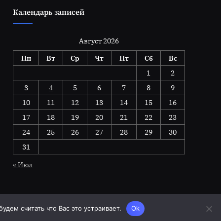
Календарь записей
Август 2026
Пн
Вт
Ср
Чт
Пт
Сб
Вс
1
2
3
4
5
6
7
8
9
10
11
12
13
14
15
16
17
18
19
20
21
22
23
24
25
26
27
28
29
30
31
« Июл
дем считать что Вас это устраивает.
Ok
Blogs