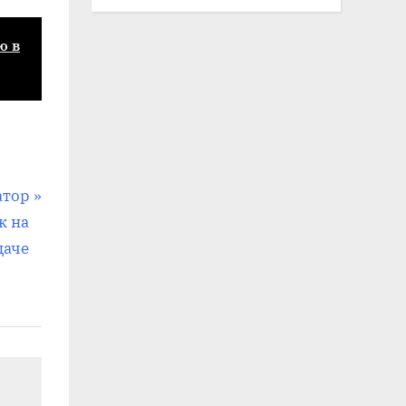
ю в
атор
к на
даче