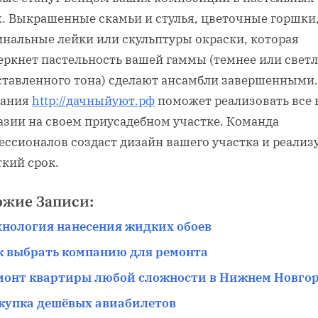
х. Выкрашенные скамьи и стулья, цветочные горшки
инальные лейки или скульптуры окраски, которая
еркнет пастельность вашей гаммы (темнее или светл
ставленного тона) сделают ансамбли завершенными.
ания
http://дачныйуют.рф
поможет реализовать все
азии на своем приусадебном участке. Команда
ссионалов создаст дизайн вашего участка и реализу
ткий срок.
ожие Записи:
хнология нанесения жидких обоев
к выбрать компанию для ремонта
монт квартиры любой сложности в Нижнем Новго
купка дешёвых авиабилетов