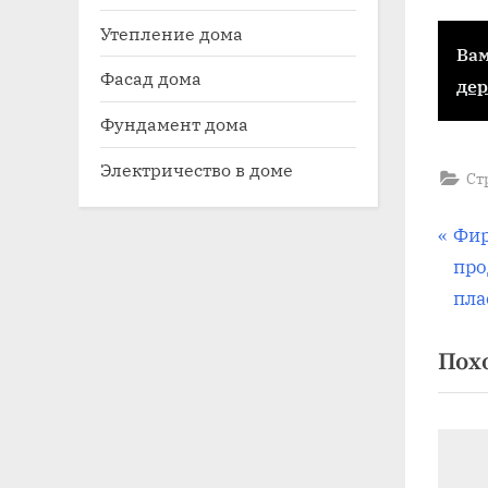
Утепление дома
Вам
Фасад дома
дер
Фундамент дома
Электричество в доме
Ст
На
П
Фир
р
про
по
е
пла
д
за
Пох
ы
д
у
щ
а