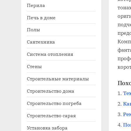
Перила
тона
ориг
Печь в доме
подч
Полы
пред
Комп
Сантехника
фант
Система отопления
профе
Стены
коро
Строительные материалы
Пох
Строительство дома
Те
Строительство погреба
Ка
Ре
Строительство сарая
По
Установка забора