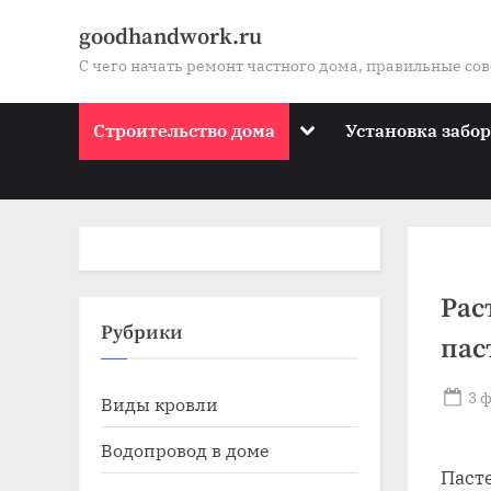
Skip
goodhandwork.ru
to
С чего начать ремонт частного дома, правильные со
content
Toggle
Строительство дома
Установка забо
sub-
menu
Рас
Toggle
Рубрики
пас
sub-
menu
Toggle
Po
3 
Виды кровли
sub-
on
menu
Toggle
Водопровод в доме
sub-
Паст
menu