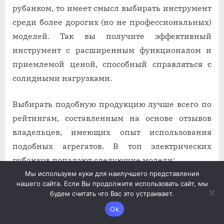
рубанком, то имеет смысл выбирать инструмент
среди более дорогих (но не профессиональных)
моделей. Так вы получите эффективный
инструмент с расширенным функционалом и
приемлемой ценой, способный справляться с
солидными нагрузками.
Выбирать подобную продукцию лучше всего по
рейтингам, составленным на основе отзывов
владельцев, имеющих опыт использования
подобных агрегатов. В топ электрических
рубанков попадают следующие модели:
Мы используем куки для наилучшего представления
нашего сайта. Если Вы продолжите использовать сайт, мы
Ставр РЭ-110/1500 СТ. Инструмент обладает
будем считать что Вас это устраивает.
мощностью 1500 Вт и глубиной реза 3,5 мм,
Ok
весит 5,25 кг. Его отличает хорошая