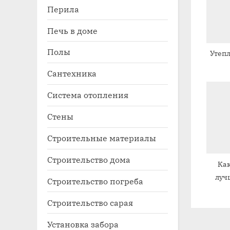
Перила
я
з
Печь в доме
а
Полы
Утеп
п
и
Сантехника
с
Система отопления
ь
Стены
:
Строительные материалы
Строительство дома
Как
луч
Строительство погреба
ка
Строительство сарая
Установка забора