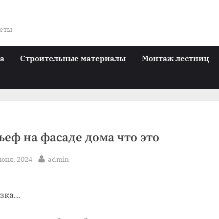
веты
ра
Строительные материалы
Монтаж лестниц
ьеф на фасаде дома что это
sted
By
июня, 2024
admin
узка…