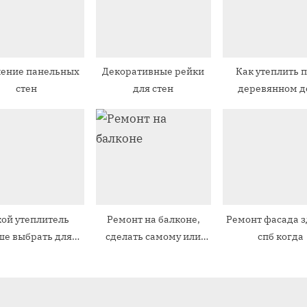
з
а
п
ление панельных
Декоративные рейки
Как утеплить п
и
стен
для стен
деревянном д
с
ь
:
ой утеплитель
Ремонт на балконе,
Ремонт фасада 
ше выбрать для
сделать самому или
спб когда
ркасного дома
довериться
специалистам?