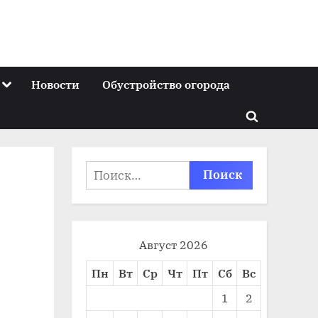
Toggle
Новости
Обустройство огорода
sub-
menu
Toggle
search
form
Найти:
Август 2026
Пн
Вт
Ср
Чт
Пт
Сб
Вс
1
2