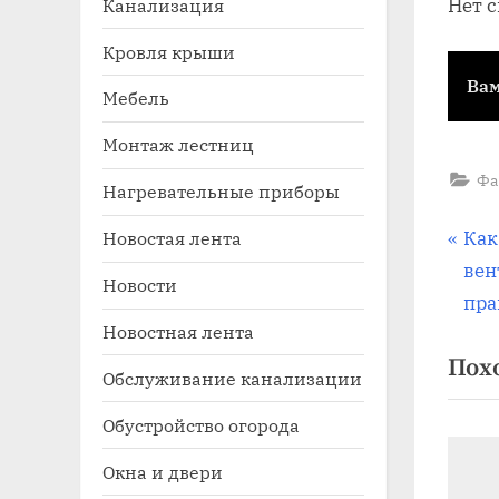
Канализация
Нет 
Кровля крыши
Вам
Мебель
Монтаж лестниц
Фа
Нагревательные приборы
На
П
Как
Новостая лента
Toggle
sub-
р
вен
Новости
по
menu
е
пра
Новостная лента
д
за
Пох
ы
Обслуживание канализации
д
Обустройство огорода
у
щ
Окна и двери
а