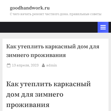
Skip
goodhandwork.ru
to
С чего начать ремонт частного дома, правильные советы
content
Как утеплить каркасный дом для
зимнего проживания
Posted
By
13 апреля, 2023
admin
on
Как утеплить каркасный
дом для зимнего
проживания