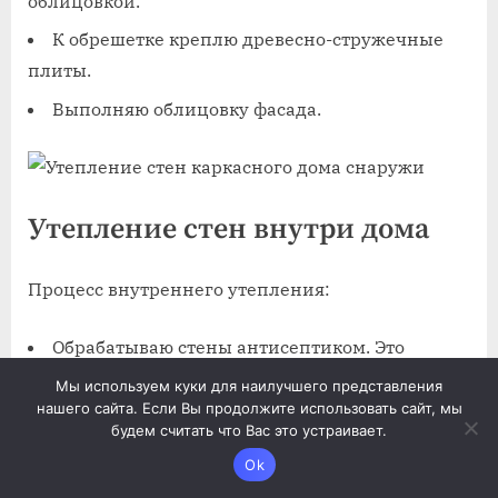
облицовкой.
К обрешетке креплю древесно-стружечные
плиты.
Выполняю облицовку фасада.
Утепление стен внутри дома
Процесс внутреннего утепления:
Обрабатываю стены антисептиком. Это
предотвратит размножение грибка и плесени.
Мы используем куки для наилучшего представления
Очищаю от грязи и пыли, а также удаляю
нашего сайта. Если Вы продолжите использовать сайт, мы
будем считать что Вас это устраивает.
шурупы, саморезы, гвозди и прочее.
Ok
Затем кладу слой утеплителя.