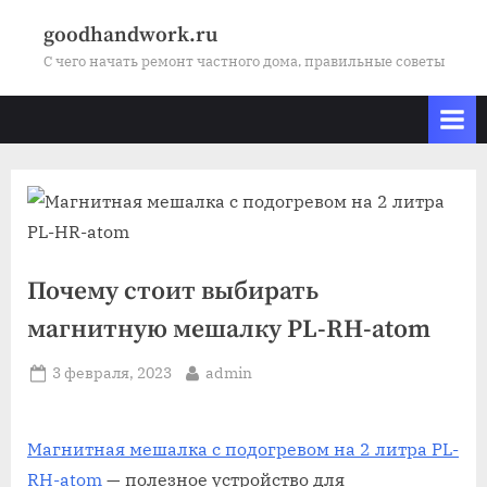
Skip
goodhandwork.ru
to
С чего начать ремонт частного дома, правильные советы
content
Почему стоит выбирать
магнитную мешалку PL-RH-atom
Posted
By
3 февраля, 2023
admin
on
Магнитная мешалка с подогревом на 2 литра PL-
RH-atom
— полезное устройство для