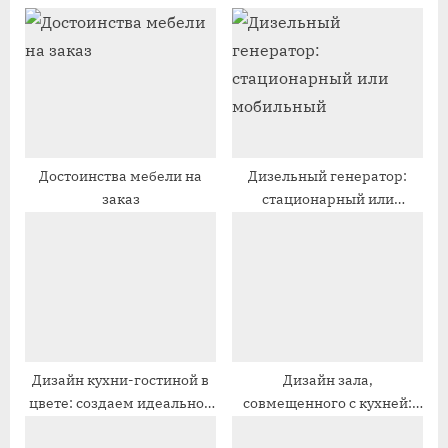
щ
у
а
ю
я
щ
з
а
а
я
п
з
и
а
Достоинства мебели на
Дизельный генератор:
заказ
стационарный или
с
п
мобильный
ь
и
:
с
ь
:
Дизайн кухни-гостиной в
Дизайн зала,
цвете: создаем идеальное
совмещенного с кухней:
пространство
современные решения и