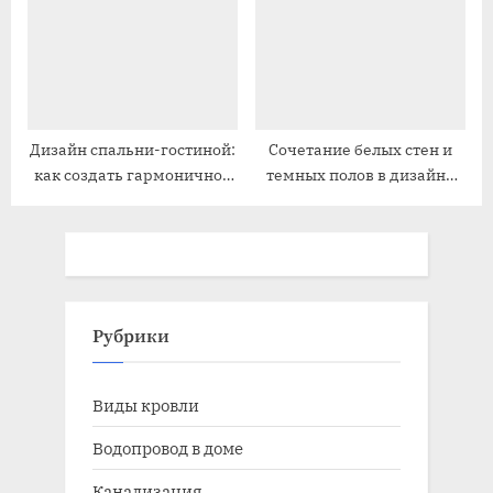
идеи
Дизайн спальни-гостиной:
Сочетание белых стен и
как создать гармоничное
темных полов в дизайне
пространство
интерьера
Рубрики
Виды кровли
Водопровод в доме
Канализация