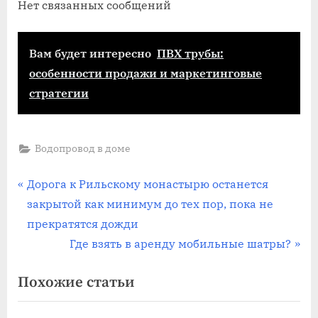
Нет связанных сообщений
Вам будет интересно
ПВХ трубы:
особенности продажи и маркетинговые
стратегии
Водопровод в доме
Навигация
П
Дорога к Рильскому монастырю останется
р
закрытой как минимум до тех пор, пока не
по
е
прекратятся дожди
записям
д
С
Где взять в аренду мобильные шатры?
ы
л
Похожие статьи
д
е
у
д