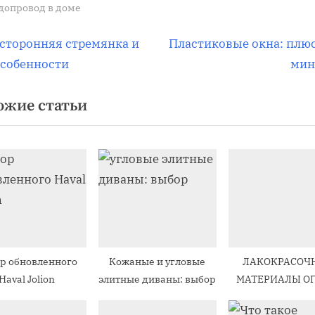
допровод в доме
вигация
С
сторонняя стремянка и
Пластиковые окна: плю
л
особенности
мин
е
ожие статьи
д
писям
у
ю
щ
а
я
з
а
р обновленного
Кожаные и угловые
ЛАКОКРАСОЧ
п
Haval Jolion
элитные диваны: выбор
МАТЕРИАЛЫ О
и
с