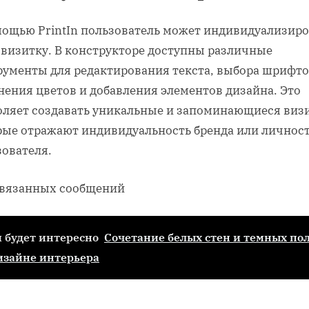
мощью PrintIn пользователь может индивидуализиро
 визитку. В конструкторе доступны различные
рументы для редактирования текста, выбора шрифто
нения цветов и добавления элементов дизайна. Это
оляет создавать уникальные и запоминающиеся виз
рые отражают индивидуальность бренда или личнос
зователя.
связанных сообщений
 будет интересно
Сочетание белых стен и темных по
изайне интерьера