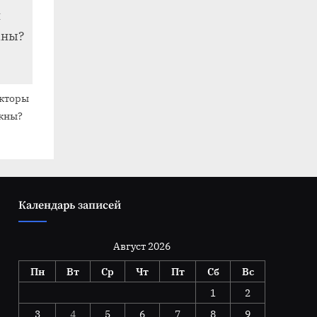
акторы
ужны?
Календарь записей
Август 2026
Пн
Вт
Ср
Чт
Пт
Сб
Вс
1
2
3
4
5
6
7
8
9