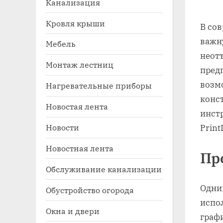
Канализация
on
Кровля крыши
В сов
важн
Мебель
неот
Монтаж лестниц
пред
возм
Нагревательные приборы
конс
Новостая лента
Toggle
инст
sub-
Новости
Print
menu
Новостная лента
Пр
Обслуживание канализации
Одним
Обустройство огорода
испол
Окна и двери
граф