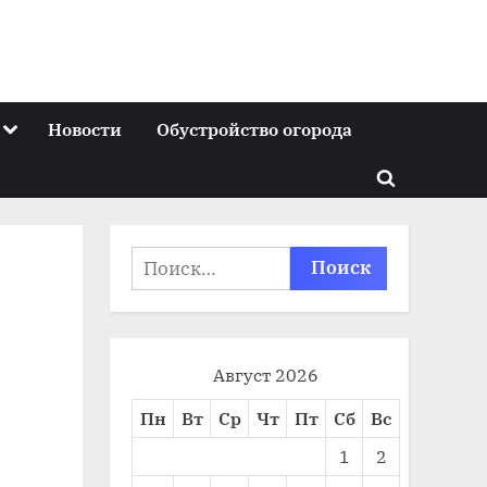
Toggle
Новости
Обустройство огорода
sub-
menu
Toggle
search
form
Найти:
Август 2026
Пн
Вт
Ср
Чт
Пт
Сб
Вс
1
2