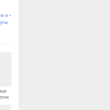
сы и
усы
НЫЕ
ПТОМ