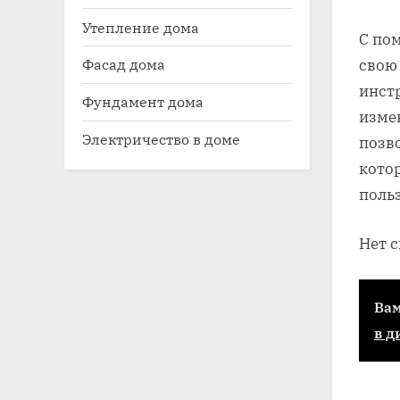
Утепление дома
С по
Фасад дома
свою
инст
Фундамент дома
изме
Электричество в доме
позв
кото
поль
Нет 
Вам
в д