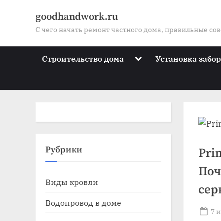
Skip
goodhandwork.ru
to
С чего начать ремонт частного дома, правильные со
content
Toggle
Строительство дома
Установка забо
sub-
menu
Toggle
Рубрики
Pri
sub-
menu
Поч
Toggle
Виды кровли
sub-
сер
menu
Toggle
Водопровод в доме
sub-
Po
7 
menu