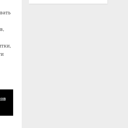
вать
в,
итки,
ти
лов