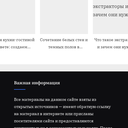
ь
:
н кухни-гостиной
Сочетание белых стен и
Что такое экстр
цвете: создаем
темных полов в
и зачем они н
идеальное
дизайне интерьера
ространство
Важная информация
Все материалы на данном сайте взяты из
открытых источников — имеют обратную ссылку
на материал в интернете или присланы
посетителями сайта и предоставляются
исключительно в ознакомительных целях. Права