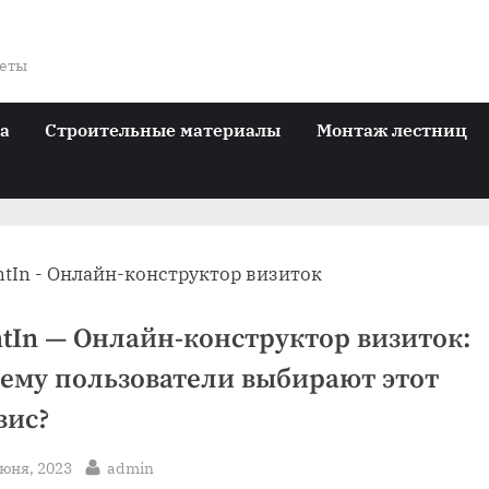
веты
ра
Строительные материалы
Монтаж лестниц
ntIn — Онлайн-конструктор визиток:
ему пользователи выбирают этот
вис?
sted
By
июня, 2023
admin