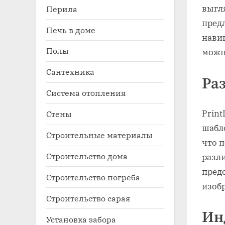
выгл
Перила
пред
Печь в доме
нави
Полы
можн
Сантехника
Ра
Система отопления
Prin
Стены
шабл
Строительные материалы
что 
Строительство дома
разли
пред
Строительство погреба
изоб
Строительство сарая
Ин
Установка забора