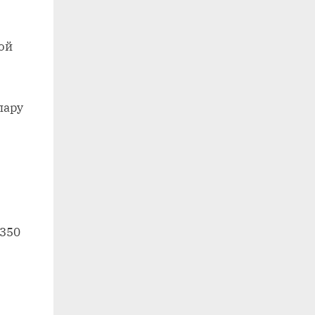
ой
пару
 350