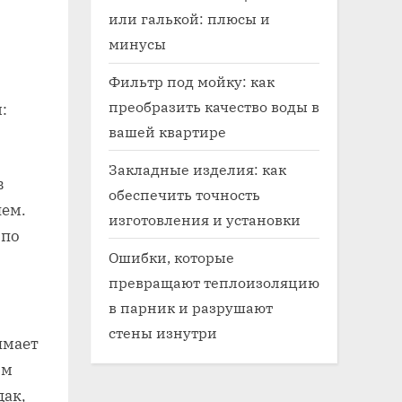
или галькой: плюсы и
минусы
Фильтр под мойку: как
преобразить качество воды в
:
вашей квартире
Закладные изделия: как
в
обеспечить точность
лем.
изготовления и установки
 по
Ошибки, которые
превращают теплоизоляцию
в парник и разрушают
стены изнутри
имает
ом
дак,