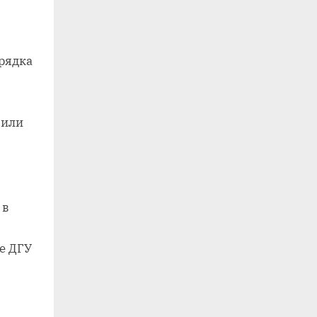
рядка
 или
 в
е ДГУ