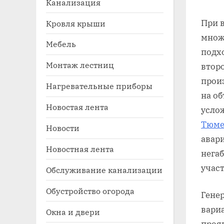
Канализация
При 
Кровля крыши
множ
Мебель
подх
Монтаж лестниц
втор
прои
Нагревательные приборы
на об
Новостая лента
усло
Toggle
sub-
Тюме
Новости
menu
авар
Новостная лента
нега
учас
Обслуживание канализации
Обустройство огорода
Гене
вари
Окна и двери