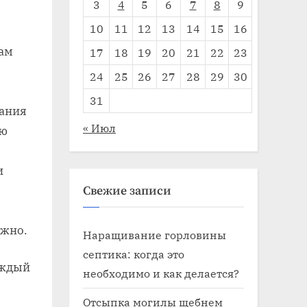
3
4
5
6
7
8
9
10
11
12
13
14
15
16
ам
17
18
19
20
21
22
23
24
25
26
27
28
29
30
31
вания
« Июл
ую
и
Свежие записи
ожно.
Наращивание горловины
септика: когда это
аждый
необходимо и как делается?
Отсыпка могилы щебнем