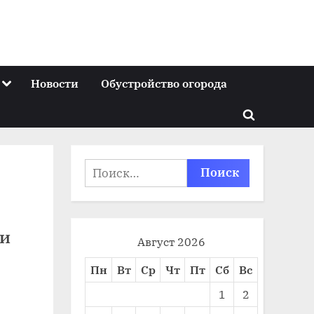
Toggle
Новости
Обустройство огорода
sub-
menu
Toggle
search
form
Найти:
ли
Август 2026
Пн
Вт
Ср
Чт
Пт
Сб
Вс
1
2