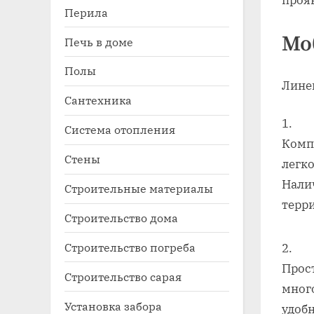
проя
Перила
Мо
Печь в доме
Полы
Лине
Сантехника
Система отопления
Компа
Стены
легк
Нали
Строительные материалы
терр
Строительство дома
Строительство погреба
Прос
Строительство сарая
мног
Установка забора
удобн