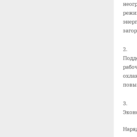
неог
режим
энер
заго
Подд
рабо
охла
повы
Эконо
Наря