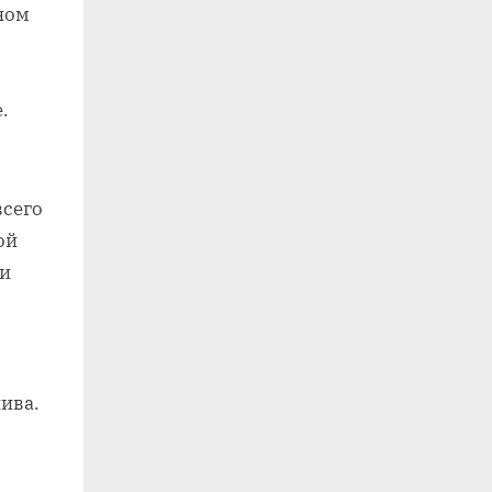
ном
.
всего
ой
ри
лива.