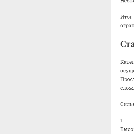
Небо
Итог
огра
Ст
Кате
осущ
Прос
слож
Силь
Высо