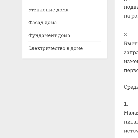
подва
Утепление дома
на р
Фасад дома
Фундамент дома
Быст
Электричество в доме
запр
измен
перво
Сред
Мала
пита
исто