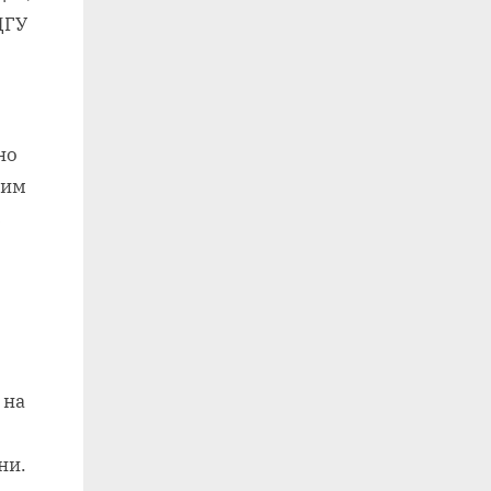
ДГУ
но
ким
с
 на
ни.