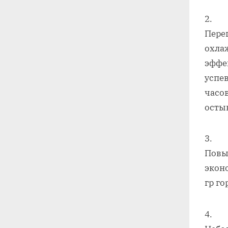
Пере
охла
эффе
успе
часо
осты
Повы
экон
гр го