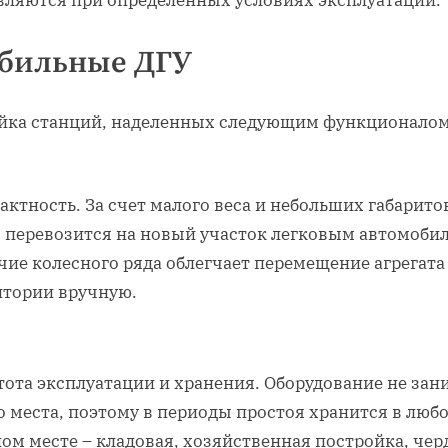
вляются при определенных условиях эксплуатации.
бильные ДГУ
йка станций, наделенных следующим функционалом
ктность. За счет малого веса и небольших габарито
о перевозится на новый участок легковым автомоби
чие колесного ряда облегчает перемещение агрегата
итории вручную.
тота эксплуатации и хранения. Оборудование не зан
о места, поэтому в периоды простоя хранится в люб
ом месте – кладовая, хозяйственная постройка, чер