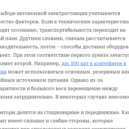
выборе автономной электростанции учитывается
ество факторов. Если к техническим характеристик
одят осознанно, транспортабельность переходит на
ой план. Другими словами, сначала рассчитывается
зводительность, потом – способы доставки оборудо
ъект. При этом соответствие первого пункта зачаст
жняет второй. Например,
дэс 500 квт в контейнере в
ни
может использоваться основным, резервным ил
ийным источником питания. Однако из-за
баритности и большого веса перемещение между
тками затруднительно. В некоторых случаях невозм
раторы делятся на стационарные и передвижные. К
ант имеет сильные и слабые стороны, которые