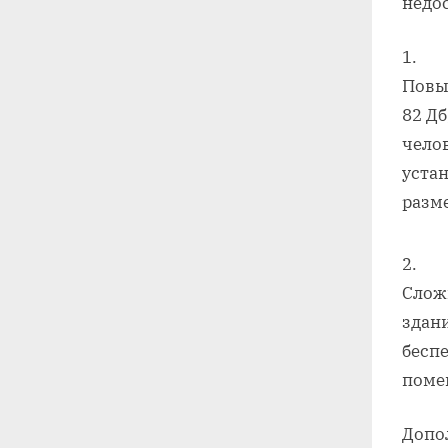
недо
Повы
82 Д
чело
уста
разм
Слож
здан
бесп
поме
Допо