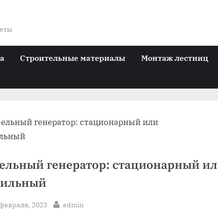
веты
ра
Строительные материалы
Монтаж лестниц
ельный генератор: стационарный и
бильный
sted
By
 февраля, 2023
admin