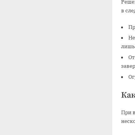
Реше
в сл
Пр
Не
лишь
От
заве
Ог
Как
При 
неск