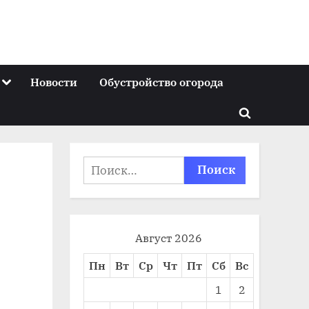
Toggle
Новости
Обустройство огорода
sub-
menu
Toggle
search
form
Найти:
Август 2026
Пн
Вт
Ср
Чт
Пт
Сб
Вс
1
2