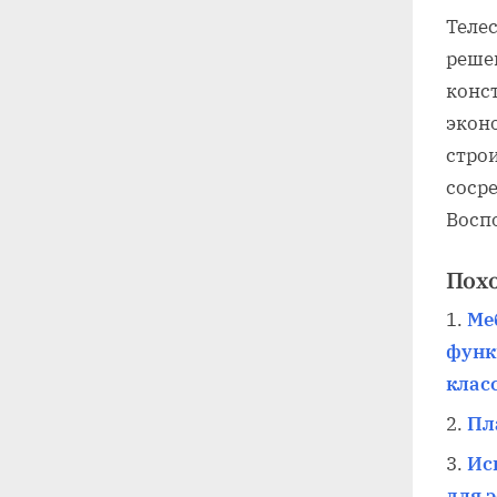
Теле
реше
конст
экон
стро
соср
Восп
Пох
Ме
функ
клас
Пл
Ис
для 