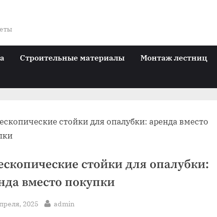
веты
ра
Строительные материалы
Монтаж лестниц
ескопические стойки для опалубки:
нда вместо покупки
sted
By
апреля, 2025
admin