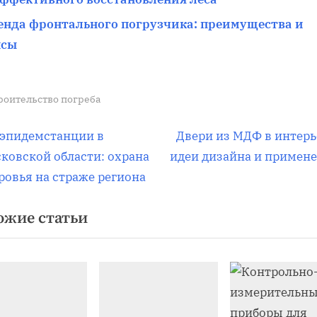
енда фронтального погрузчика: преимущества и
нсы
роительство погреба
вигация
С
эпидемстанции в
Двери из МДФ в интерь
л
ковской области: охрана
идеи дизайна и примен
е
ровья на страже региона
д
писям
ожие статьи
у
ю
щ
а
я