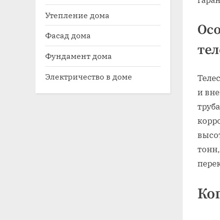
гаран
Утепление дома
Ос
Фасад дома
тел
Фундамент дома
Электричество в доме
Телес
и вн
труб
корр
высо
тонн,
пере
Ко