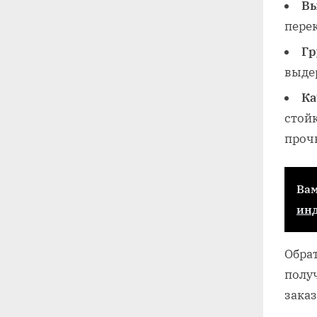
Вы
пере
Гр
выдер
Ка
стой
проч
Вам
инд
Обра
полу
заказ