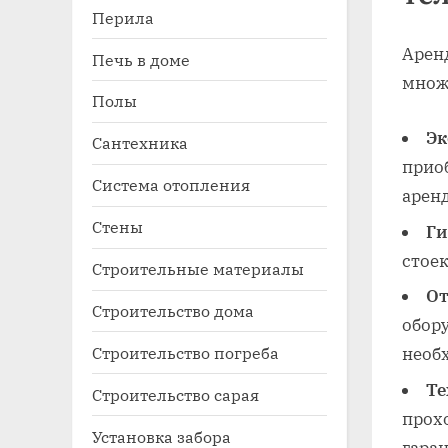
Перила
Арен
Печь в доме
множ
Полы
Эк
Сантехника
прио
Система отопления
аренд
Стены
Ги
стоек
Строительные материалы
От
Строительство дома
обор
Строительство погреба
необ
Те
Строительство сарая
прох
Установка забора