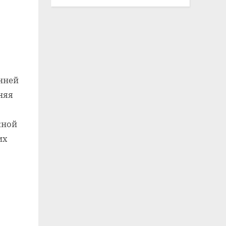
енней
няя
жной
их