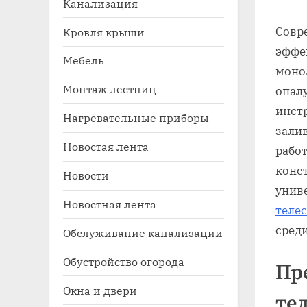
Канализация
Совр
Кровля крыши
эффе
Мебель
моно
Монтаж лестниц
опал
инст
Нагревательные приборы
зали
Новостая лента
работ
Toggle
sub-
конс
Новости
menu
унив
Новостная лента
теле
сред
Обслуживание канализации
Обустройство огорода
Пр
Окна и двери
те