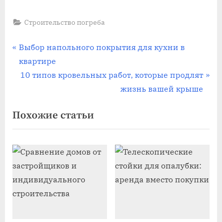
Строительство погреба
Навигация
П
Выбор напольного покрытия для кухни в
р
квартире
по
е
С
10 типов кровельных работ, которые продлят
записям
д
л
жизнь вашей крыше
ы
е
Похожие статьи
д
д
у
у
щ
ю
а
щ
я
а
з
я
а
з
п
а