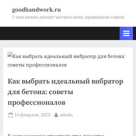
Skip
goodhandwork.ru
to
С чего начать ремонт частного дома, правильные советы
content
Как выбрать идеальный вибратор
для бетона: советы
профессионалов
Posted
By
14 февраля, 2025
admin
on