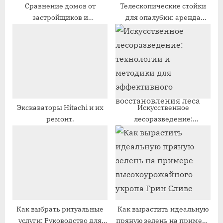
и
п
Сравнение домов от
Телескопические стойки
застройщиков и
для опалубки: аренда
с
и
индивидуального
вместо покупки
ь
с
строительства
:
ь
:
Экскаваторы Hitachi и их
Искусственное
ремонт.
лесоразведение:
технологии и методики
для эффективного
восстановления леса
Как выбрать ритуальные
Как вырастить идеальную
услуги: Руководство для
пряную зелень на примере