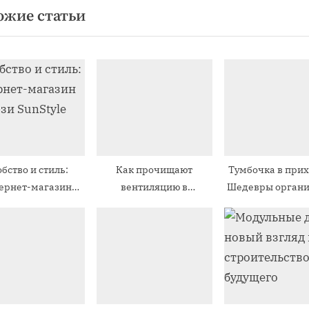
ожие статьи
ю
щ
а
я
з
а
п
и
бство и стиль:
Как прочищают
Тумбочка в при
с
ернет-магазин
вентиляцию в
Шедевры орган
ь
люзи SunStyle
многоквартирном доме
и стиля
:
видео