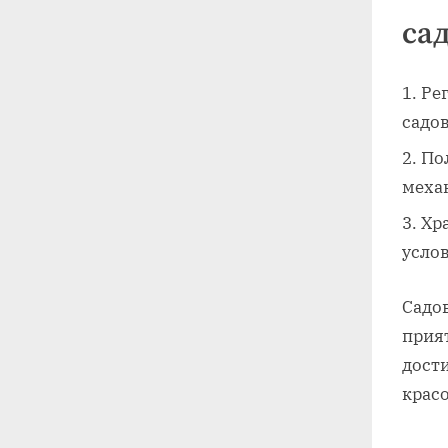
са
Ре
садо
По
меха
Хр
услов
Садо
прия
дост
красо