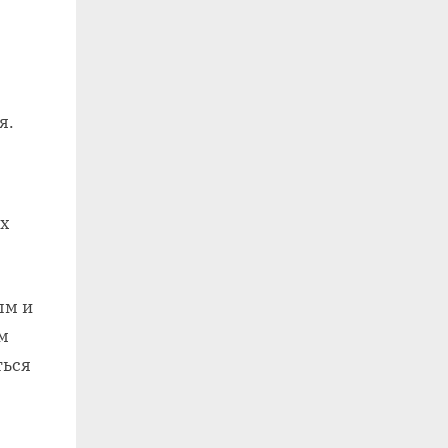
я.
ых
ым и
м
ться