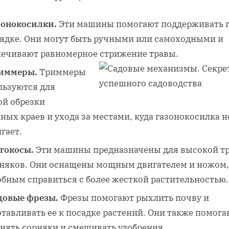
зонокосилки.
Эти машины помогают поддерживать 
рядке. Они могут быть ручными или самоходными и
печивают равномерное стрижение травы.
иммеры.
Триммеры
льзуются для
ой обрезки
ных краев и ухода за местами, куда газонокосилка н
гает.
токосы.
Эти машины предназначены для высокой т
рняков. Они оснащены мощным двигателем и ножом,
обным справиться с более жесткой растительностью.
довые фрезы.
Фрезы помогают рыхлить почву и
тавливать ее к посадке растений. Они также помога
анять сорняки и смешивать удобрения.