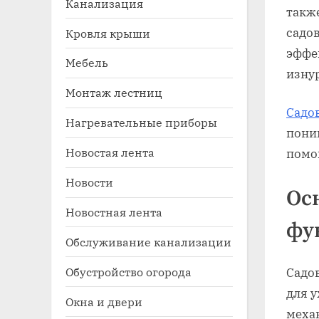
Канализация
такж
садо
Кровля крыши
эффе
Мебель
изну
Монтаж лестниц
Садо
Нагревательные приборы
пони
Новостая лента
помог
Toggle
sub-
Новости
menu
Ос
Новостная лента
фу
Обслуживание канализации
Обустройство огорода
Садо
для у
Окна и двери
меха