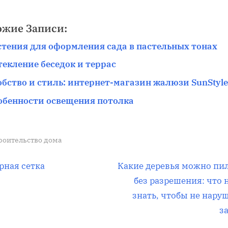
ожие Записи:
стения для оформления сада в пастельных тонах
текление беседок и террас
обство и стиль: интернет-магазин жалюзи SunStyle
обенности освещения потолка
роительство дома
вигация
С
рная сетка
Какие деревья можно пи
л
без разрешения: что 
е
знать, чтобы не нару
д
з
писям
у