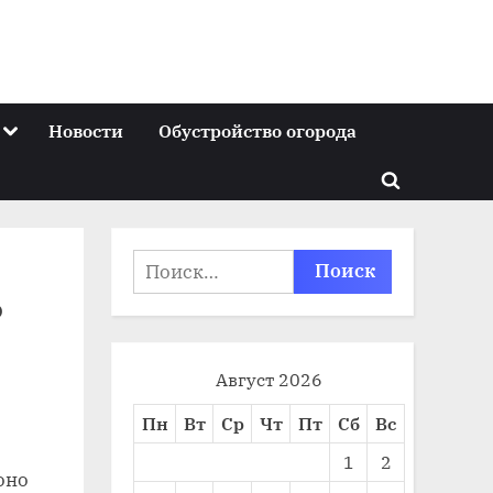
Toggle
Новости
Обустройство огорода
sub-
menu
Toggle
search
form
Найти:
о
Август 2026
Пн
Вт
Ср
Чт
Пт
Сб
Вс
1
2
оно