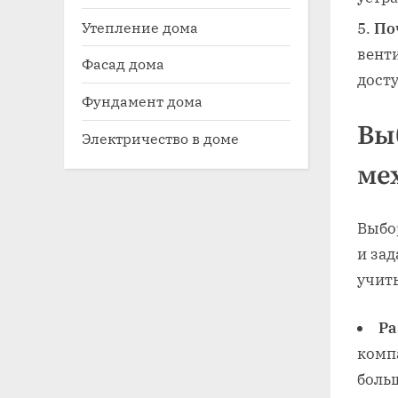
Утепление дома
По
вент
Фасад дома
дост
Фундамент дома
Вы
Электричество в доме
ме
Выбо
и зад
учит
Ра
комп
боль