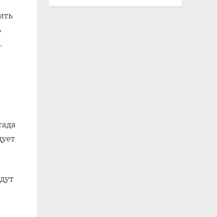
ить
ь
.
сада
дует
дут