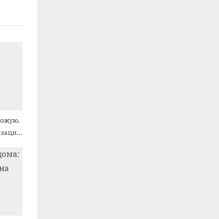
хожую.
изации