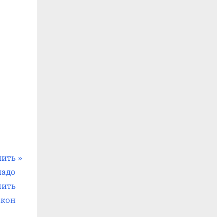
лить
надо
шить
акон