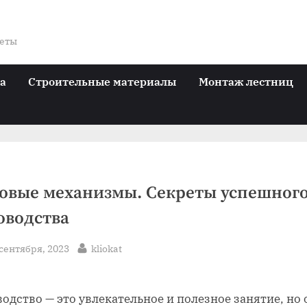
веты
ра
Строительные материалы
Монтаж лестниц
овые механизмы. Секреты успешног
оводства
sted
By
 сентября, 2023
kliokat
одство — это увлекательное и полезное занятие, но 