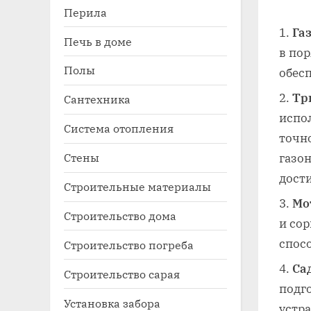
Перила
Га
Печь в доме
в по
Полы
обес
Тр
Сантехника
испо
Система отопления
точн
Стены
газон
дости
Строительные материалы
Мо
Строительство дома
и со
спос
Строительство погреба
Са
Строительство сарая
подго
Установка забора
устр