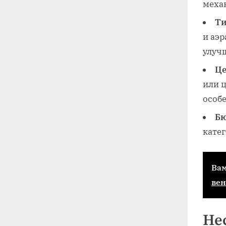
меха
Ти
и аэ
улуч
Це
или 
особ
Бю
катег
Вам
вен
Нес