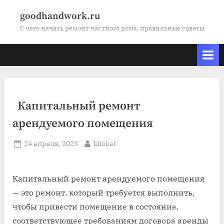
Skip
goodhandwork.ru
to
С чего начать ремонт частного дома, правильные советы
content
Капитальный ремонт
арендуемого помещения
Posted
By
24 апреля, 2023
kliokat
on
Капитальный ремонт арендуемого помещения
— это ремонт, который требуется выполнить,
чтобы привести помещение в состояние,
соответствующее требованиям договора аренды