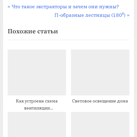
Навигация
П
Что такое экстракторы и зачем они нужны?
р
С
П-образные лестницы (180⁰)
по
е
л
Похожие статьи
записям
д
е
ы
д
д
у
у
ю
щ
щ
а
а
я
я
з
з
а
а
Как устроена схема
Световое освещение дома
вентиляции
п
п
многоквартирных домах
и
и
с
с
ь
ь