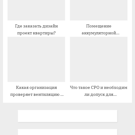
:
:
Где заказать дизайн
Помещение
проект квартиры?
аккумуляторной
оборудуется вентиляцией
какой
Какая организация
Что такое СРО и необходим
проверяет вентиляцию в
ли допуск для
многоквартирном доме
малоэтажных домов