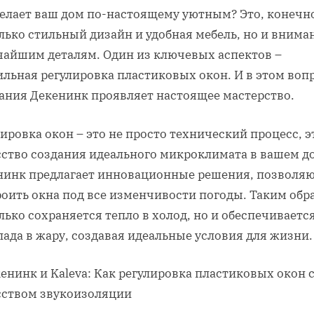
делает ваш дом по-настоящему уютным? Это, конечно
лько стильный дизайн и удобная мебель, но и внима
чайшим деталям. Один из ключевых аспектов –
ильная регулировка пластиковых окон. И в этом воп
ания Декенинк проявляет настоящее мастерство.
ировка окон – это не просто технический процесс, э
сство создания идеального микроклимата в вашем д
нинк предлагает инновационные решения, позволя
роить окна под все изменчивости погоды. Таким обр
лько сохраняется тепло в холод, но и обеспечиваетс
ада в жару, создавая идеальные условия для жизни.