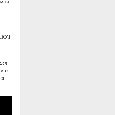
кого
ают
ться
нинк
 и