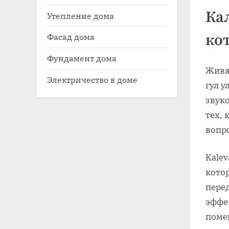
Ка
Утепление дома
ко
Фасад дома
Фундамент дома
Живя
Электричество в доме
гул у
звук
тех, 
вопро
Kale
котор
пере
эффе
поме