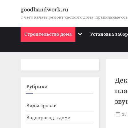
Skip
goodhandwork.ru
to
С чего начать ремонт частного дома, правильные со
content
Toggle
Строительство дома
Установка забо
sub-
menu
Дек
Toggle
Рубрики
пла
sub-
menu
зву
Toggle
Виды кровли
sub-
menu
Po
23
Toggle
Водопровод в доме
on
sub-
menu