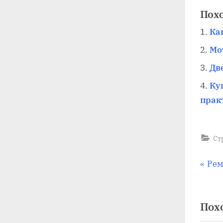
Пох
Ка
Мо
Дв
Ку
прак
Ст
На
П
Рем
р
по
е
Пох
д
за
ы