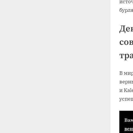
исто
бурл
Де
со
тр
В мир
верн
и Kal
успе
Вам
ве