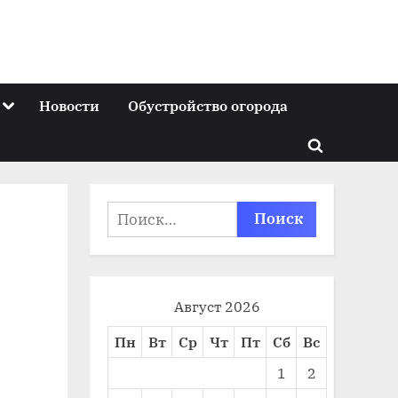
Toggle
Новости
Обустройство огорода
sub-
menu
Toggle
search
form
Найти:
Август 2026
Пн
Вт
Ср
Чт
Пт
Сб
Вс
1
2