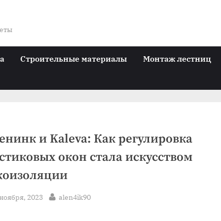
веты
ра
Строительные материалы
Монтаж лестниц
енинк и Kaleva: Как регулировка
стиковых окон стала искусством
коизоляции
sted
By
 ноября, 2023
alen4ik90