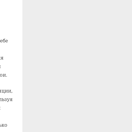
ебе
ля
м
ои.
яции,
льзуя
й
ько