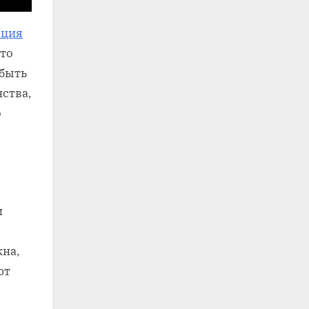
яция
это
 быть
ства,
о
и
кна,
ют