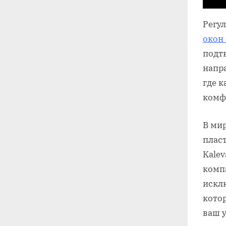
Регу
окон 
подт
напр
где к
комф
В мир
плас
Kale
комп
искл
котор
ваш 