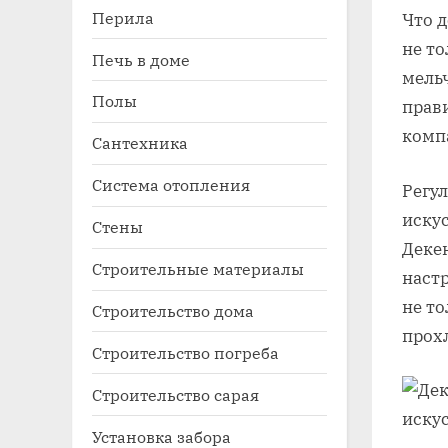
Перила
Что 
не то
Печь в доме
мель
Полы
прав
комп
Сантехника
Система отопления
Регул
иску
Стены
Деке
Строительные материалы
наст
не то
Строительство дома
прохл
Строительство погреба
Строительство сарая
Установка забора