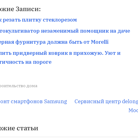
ожие Записи:
к резать плитку стеклорезом
токультиватор незаменимый помощник на даче
ерная фурнитура должна быть от Morelli
пить придверный коврик в прихожую. Уют и
тичность на пороге
роительство дома
вигация
С
онт смартфонов Samsung
Сервисный центр delong
л
Мо
е
ожие статьи
д
писям
у