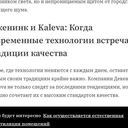
чником света, но и непроницаемым щитом от городс
ящего шума.
кенинк и Kaleva: Когда
временные технологии встреч
адиции качества
е, где технологии меняются с каждым днем, остава
ым своим традициям крайне важно. Компании Деке
eva не только следят за последними тенденциями, но
шно сочетают их с высоким стандартом качества.
 будет интересно
Как осуществляется естественная
нтиляция помещений