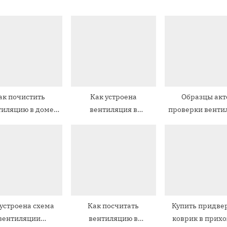
ю
щ
а
я
з
а
ак почистить
Как устроена
Образцы акт
п
тиляцию в доме
вентиляция в
проверки венти
и
частном
кирпичном
многокварти
с
мостоятельно
многоквартирном доме
домов
ь
:
 устроена схема
Как посчитать
Купить придве
вентиляции
вентиляцию в
коврик в прих