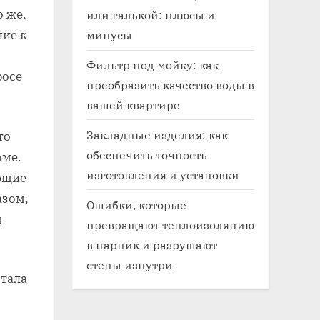
 же,
или галькой: плюсы и
минусы
ние к
Фильтр под мойку: как
росе
преобразить качество воды в
вашей квартире
Закладные изделия: как
то
обеспечить точность
оме.
изготовления и установки
ющие
азом,
Ошибки, которые
я
превращают теплоизоляцию
в парник и разрушают
стены изнутри