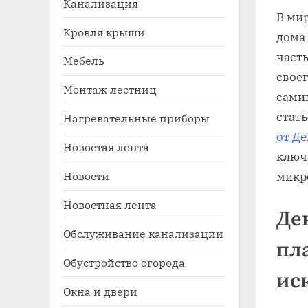
Канализация
В ми
Кровля крыши
дома
част
Мебель
свое
Монтаж лестниц
сами
стат
Нагревательные приборы
от Д
Новостая лента
Toggle
ключ
sub-
Новости
микр
menu
Новостная лента
Де
Обслуживание канализации
пл
Обустройство огорода
ис
Окна и двери