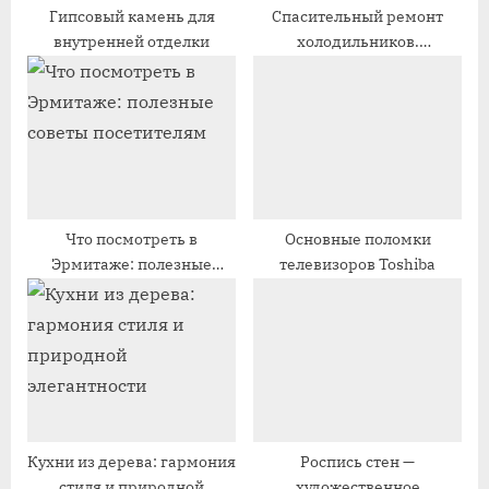
п
с
Гипсовый камень для
Спасительный ремонт
внутренней отделки
холодильников.
и
ь
Экспертиза и
с
:
профессионализм
ь
:
Что посмотреть в
Основные поломки
Эрмитаже: полезные
телевизоров Toshiba
советы посетителям
Кухни из дерева: гармония
Роспись стен —
стиля и природной
художественное