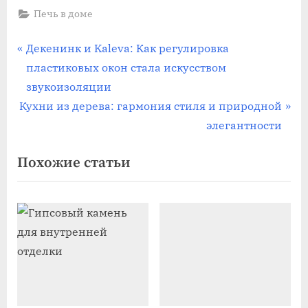
Печь в доме
Навигация
П
Декенинк и Kaleva: Как регулировка
р
пластиковых окон стала искусством
по
е
звукоизоляции
записям
С
д
Кухни из дерева: гармония стиля и природной
л
ы
элегантности
е
д
Похожие статьи
д
у
у
щ
ю
а
щ
я
а
з
я
а
з
п
а
и