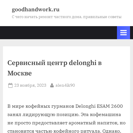
Skip
goodhandwork.ru
to
С чего начать ремонт частного дома, правильные советы
content
Сервисный центр delonghi в
Москве
Posted
By
23 ноября, 2023
alen4ik90
on
В мире кофейных гурманов Delonghi ESAM 2600
занял лидирующую позицию. Эта кофемашина
не просто предоставляет ароматный напиток, но
становится частью кофейного ритуала. Однако,