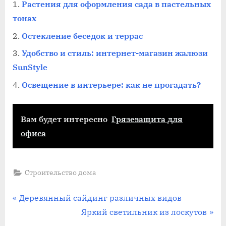
Растения для оформления сада в пастельных
тонах
Остекление беседок и террас
Удобство и стиль: интернет-магазин жалюзи
SunStyle
Освещение в интерьере: как не прогадать?
Вам будет интересно
Грязезащита для
офиса
Строительство дома
Навигация
П
Деревянный сайдинг различных видов
р
С
Яркий светильник из лоскутов
по
е
л