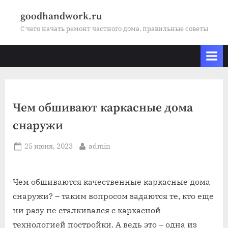
Skip
goodhandwork.ru
to
С чего начать ремонт частного дома, правильные советы
content
Чем обшивают каркасные дома
снаружи
Posted
By
25 июня, 2023
admin
on
Чем обшиваются качественные каркасные дома
снаружи? – таким вопросом задаются те, кто еще
ни разу не сталкивался с каркасной
технологией постройки. А ведь это – одна из