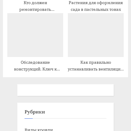
Кто должен
Растения для оформления
ремонтировать
сада в пастельных тонах
вентиляцию
многоквартирного дома
Обследование
Как правильно
конструкций. Ключ к
устанавливать вентиляцию
безопасности и
в деревянном доме
долговечности
Рубрики
Виды кровли