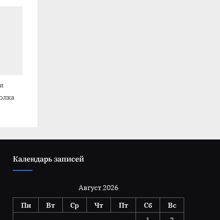
я
и
олка
Календарь записей
Август 2026
Пн
Вт
Ср
Чт
Пт
Сб
Вс
1
2