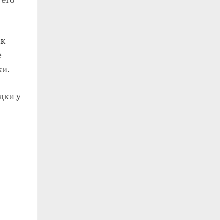
ак
е
ки.
дки у