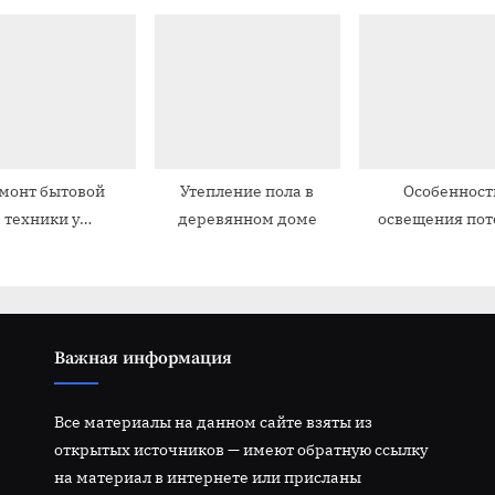
частного дома
помещени
с
ь
:
монт бытовой
Утепление пола в
Особенност
техники у
деревянном доме
освещения пот
офессионалов
Важная информация
Все материалы на данном сайте взяты из
открытых источников — имеют обратную ссылку
на материал в интернете или присланы