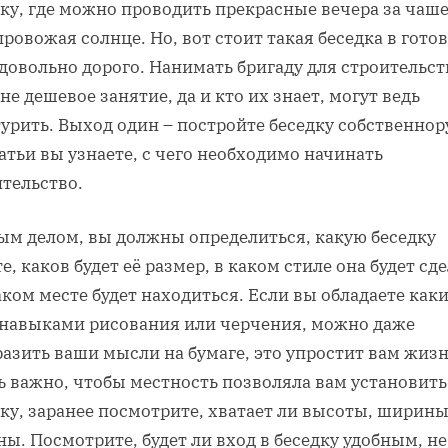
дку, где можно проводить прекрасные вечера за чаш
провожая солнце. Но, вот стоит такая беседка в гото
довольно дорого. Нанимать бригаду для строительс
не дешевое занятие, да и кто их знает, могут ведь
урить. Выход один – постройте беседку собственнор
атьи вы узнаете, с чего необходимо начинать
ительство.
ым делом, вы должны определиться, какую беседку
е, каков будет её размер, в каком стиле она будет сд
аком месте будет находиться. Если вы обладаете как
 навыками рисования или черчения, можно даже
азить ваши мысли на бумаге, это упростит вам жизн
ь важно, чтобы местность позволяла вам установить
ку, заранее посмотрите, хватает ли высоты, ширины
ы. Посмотрите, будет ли вход в беседку удобным, не