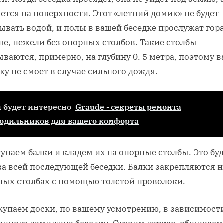
ется на поверхности. Этот «летний домик» не будет
ывать водой, и полы в вашей беседке прослужат гор
е, нежели без опорных столбов. Такие столбы
ваются, примерно, на глубину 0. 5 метра, поэтому 
ку не смоет в случае сильного дождя.
 будет интересно
Graude - секреты ремонта
одильников для вашего комфорта
купаем балки и кладем их на опорные столбы. Это бу
ва всей последующей беседки. Балки закрепляются н
ных столбах с помощью толстой проволоки.
купаем доски, по вашему усмотрению, в зависимост
нного вами типа беседки. Строим каркас, обшиваем