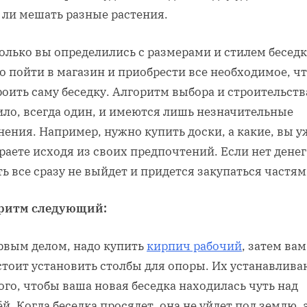
 ли мешать разные растения.
олько вы определились с размерами и стилем беседк
о пойти в магазин и приобрести все необходимое, ч
оить саму беседку. Алгоритм выбора и строительств
ило, всегда один, и имеются лишь незначительные
ения. Например, нужно купить доски, а какие, вы у
аете исходя из своих предпочтений. Если нет денег
ь все сразу не выйдет и придется закупаться частям
ритм следующий:
ервым делом, надо купить
кирпич рабочий
, затем вам
стоит установить столбы для опоры. Их устанавлива
ого, чтобы ваша новая беседка находилась чуть над
й. Когда беседка просядет, она не уйдет под землю, 