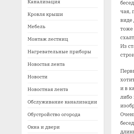
Канализация
бесе
чая, 
Кровля крыши
виде 
Мебель
тоже 
схалт
Монтаж лестниц
Из ст
Нагревательные приборы
стро
Новостая лента
Toggle
Перв
sub-
Новости
menu
хотит
и в к
Новостная лента
либо
Обслуживание канализации
изобр
Обустройство огорода
Очен
бесед
Окна и двери
длинн