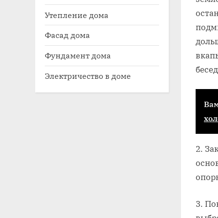
остан
Утепление дома
подм
Фасад дома
дольш
вкапы
Фундамент дома
бесед
Электричество в доме
Вам
хол
2. За
осно
опор
3. По
выбра