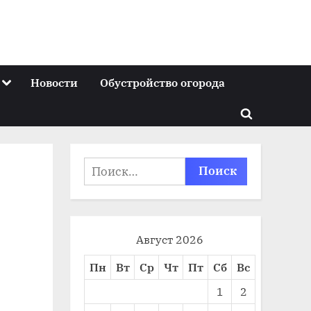
Toggle
Новости
Обустройство огорода
sub-
menu
Toggle
search
form
Найти:
Август 2026
Пн
Вт
Ср
Чт
Пт
Сб
Вс
1
2