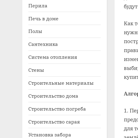
Перила
будут
Печь в доме
Как т
Полы
нужн
постр
Сантехника
прав
Система отопления
измен
выбир
Стены
купит
Строительные материалы
Алго
Строительство дома
Строительство погреба
1. П
пред
Строительство сарая
для т
Установка забора
землё