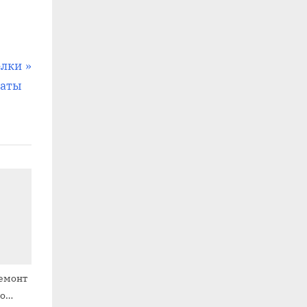
елки
наты
емонт
о