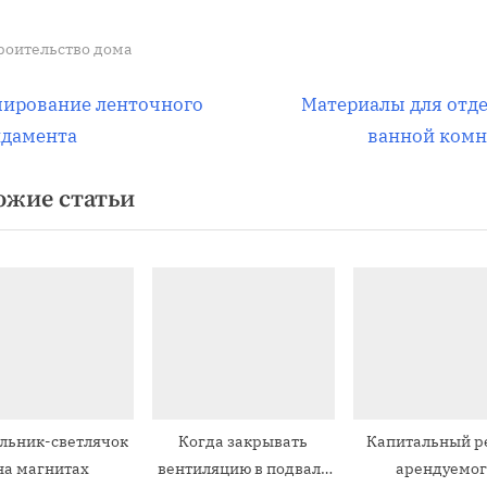
роительство дома
вигация
С
ирование ленточного
Материалы для отд
л
дамента
ванной ком
е
ожие статьи
д
писям
у
ю
щ
а
я
з
а
льник-светлячок
Когда закрывать
Капитальный р
п
на магнитах
вентиляцию в подвале
арендуемог
и