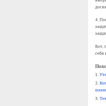
доск
4. По
защит
защит
Вот, 
себя 
Пох
Ут
Ко
план
Те