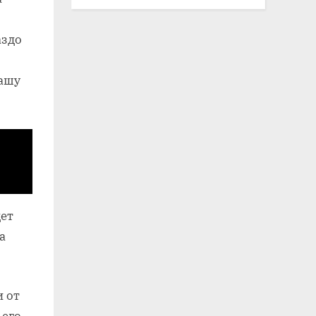
аздо
вашу
дет
а
и от
 его