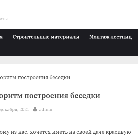
веты
ра
Строительные материалы
Монтаж лестниц
оритм построения беседки
sted
By
 декабря, 2021
admin
му из нас, хочется иметь на своей даче красивую