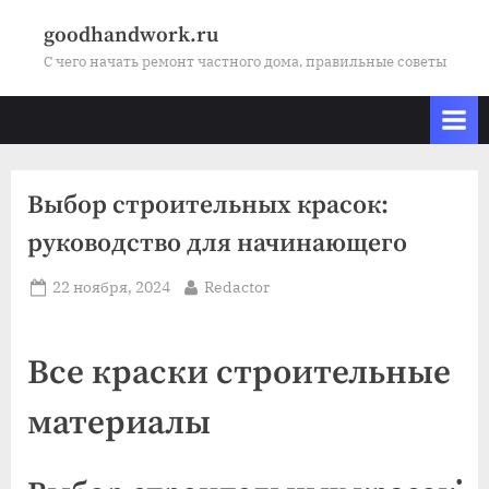
Skip
goodhandwork.ru
to
С чего начать ремонт частного дома, правильные советы
content
Выбор строительных красок:
руководство для начинающего
Posted
By
22 ноября, 2024
Redactor
on
Все краски строительные
материалы