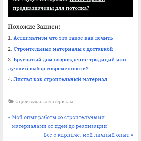
предназначены для потолка?
Похожие Записи:
Астигматизм что это такое как лечить
Строительные материалы с доставкой
Брусчатый дом возрождение традиций или
лучший выбор современности?
Листья как строительный материал
Строительные материалы
Навигация
П
Мой опыт работы со строительными
р
материалами от идеи до реализации
по
е
С
Все о кирпиче: мой личный опыт