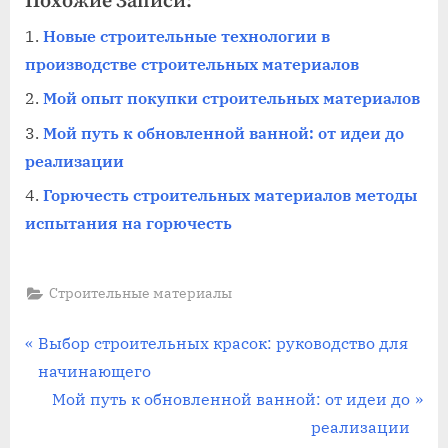
Похожие Записи:
Новые строительные технологии в
производстве строительных материалов
Мой опыт покупки строительных материалов
Мой путь к обновленной ванной: от идеи до
реализации
Горючесть строительных материалов методы
испытания на горючесть
Строительные материалы
Навигация
П
Выбор строительных красок: руководство для
р
начинающего
по
е
С
Мой путь к обновленной ванной: от идеи до
записям
д
л
реализации