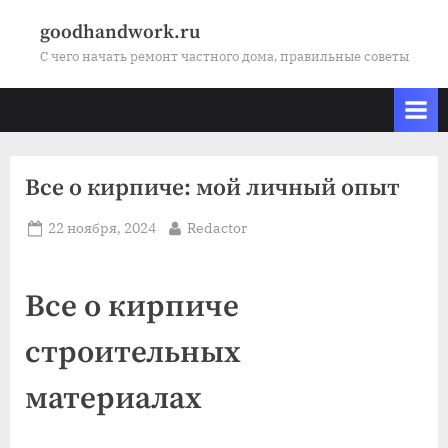
Skip
goodhandwork.ru
to
С чего начать ремонт частного дома, правильные советы
content
Все о кирпиче: мой личный опыт
Posted
By
22 ноября, 2024
Redactor
on
Все о кирпиче
строительных
материалах