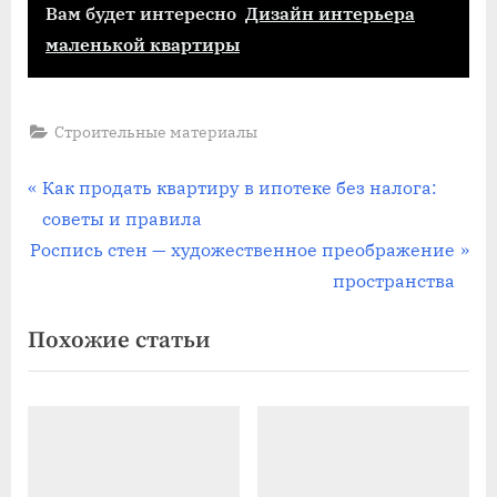
Вам будет интересно
Дизайн интерьера
маленькой квартиры
Строительные материалы
Навигация
П
Как продать квартиру в ипотеке без налога:
р
советы и правила
по
С
е
Роспись стен — художественное преображение
записям
л
д
пространства
е
ы
Похожие статьи
д
д
у
у
ю
щ
щ
а
а
я
я
з