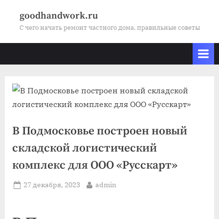
Skip
goodhandwork.ru
to
С чего начать ремонт частного дома, правильные советы
content
В Подмосковье построен новый
складской логистический
комплекс для ООО «Русскарт»
Posted
By
27 декабря, 2023
admin
on