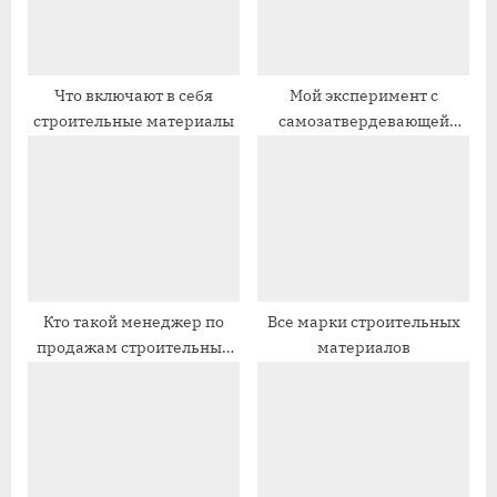
з
а
а
п
п
и
Что включают в себя
Мой эксперимент с
строительные материалы
самозатвердевающей
и
с
глиной
с
ь
ь
:
:
Кто такой менеджер по
Все марки строительных
продажам строительных
материалов
материалов