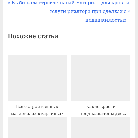
Навигация
П
Выбираем строительный материал для кровли
р
С
Услуги риэлтора при сделках с
по
е
л
недвижимостью
записям
д
е
Похожие статьи
ы
д
д
у
у
ю
щ
щ
а
а
я
я
з
з
а
а
п
п
Все о строительных
Какие краски
материалах в картинках
предназначены для
и
и
потолка?
с
с
ь
ь