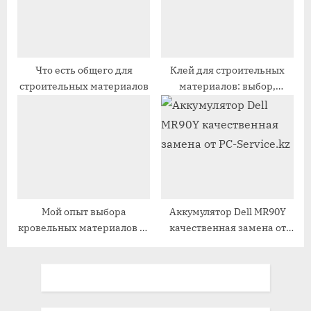
:
:
Что есть общего для
Клей для строительных
строительных материалов
материалов: выбор,
подготовка поверхности и
нанесение
Мой опыт выбора
Аккумулятор Dell MR90Y
кровельных материалов от
качественная замена от
теории к практике
PC-Service.kz