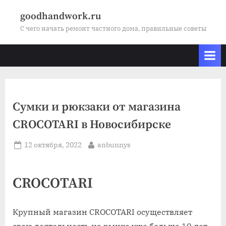
Skip
goodhandwork.ru
to
С чего начать ремонт частного дома, правильные советы
content
Сумки и рюкзаки от магазина
CROCOTARI в Новосибирске
Posted
By
12 октября, 2022
anbunnys
on
CROCOTARI
Крупный магазин CROCOTARI осуществляет