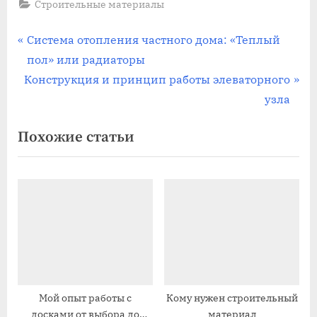
Строительные материалы
Навигация
П
Система отопления частного дома: «Теплый
р
пол» или радиаторы
по
С
е
Конструкция и принцип работы элеваторного
записям
л
д
узла
е
ы
Похожие статьи
д
д
у
у
ю
щ
щ
а
а
я
я
з
з
а
а
п
п
и
Мой опыт работы с
Кому нужен строительный
досками от выбора до
материал
и
с