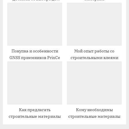
финишной обработки
с
ь
ь
:
:
Покупка и особенности
Мой опыт работы со
GNSS приемников PrinCe
строительными клеями
Как предлагать
Кому необходимы
строительные материалы
строительные материалы