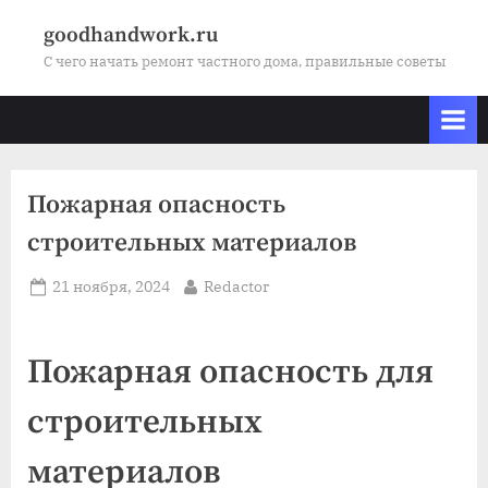
Skip
goodhandwork.ru
to
С чего начать ремонт частного дома, правильные советы
content
Пожарная опасность
строительных материалов
Posted
By
21 ноября, 2024
Redactor
on
Пожарная опасность для
строительных
материалов