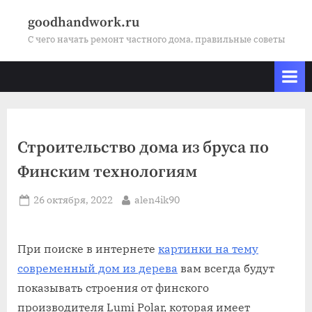
Skip
goodhandwork.ru
to
С чего начать ремонт частного дома, правильные советы
content
Строительство дома из бруса по
Финским технологиям
Posted
By
26 октября, 2022
alen4ik90
on
При поиске в интернете
картинки на тему
современный дом из дерева
вам всегда будут
показывать строения от финского
производителя Lumi Polar, которая имеет