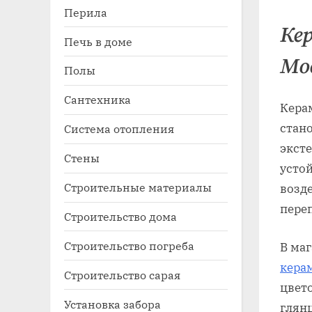
Перила
Ке
Печь в доме
Мо
Полы
Сантехника
Кера
стан
Система отопления
экст
Стены
усто
Строительные материалы
возд
переп
Строительство дома
Строительство погреба
В ма
керам
Строительство сарая
цвет
Установка забора
глян