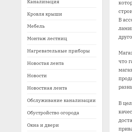
Канализация
кото
стро
Кровля крыши
В ас
Мебель
ламин
друго
Монтаж лестниц
Нагревательные приборы
Мага
что г
Новостая лента
Toggle
мага
sub-
Новости
menu
прода
разн
Новостная лента
Обслуживание канализации
В це
каче
Обустройство огорода
доста
Окна и двери
прив