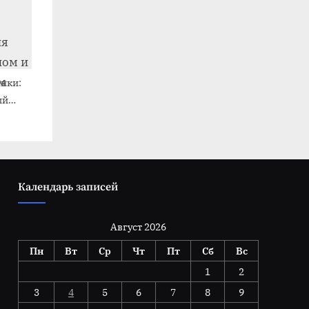
нки:
ый
работы
и
ом
Календарь записей
Август 2026
Пн
Вт
Ср
Чт
Пт
Сб
Вс
1
2
3
4
5
6
7
8
9