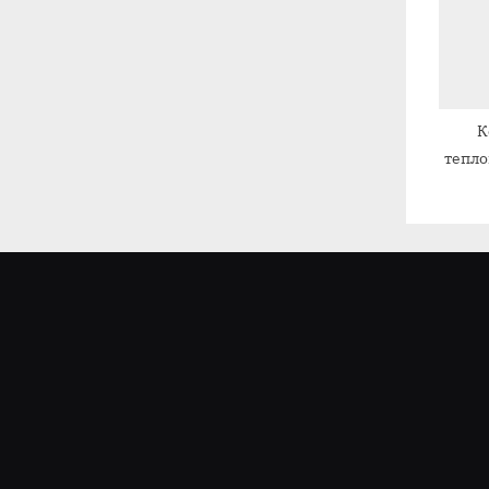
К
тепло
с