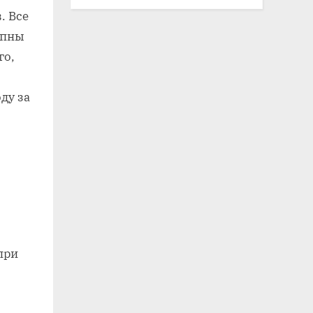
. Все
упны
го,
ду за
при