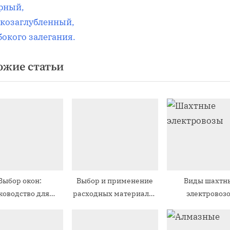
е
рный,
д
козаглубленный,
писям
у
бокого залегания.
ю
ожие статьи
щ
а
я
з
а
п
и
с
Выбор окон:
Выбор и применение
Виды шахтн
ь
ководство для
расходных материалов
электровоз
:
покупателя
для строительных
работ