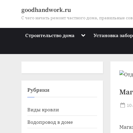
Skip
goodhandwork.ru
to
С чего начать ремонт частного дома, правильные со
content
Toggle
Строительство дома
Установка забо
sub-
menu
Toggle
Рубрики
Маг
sub-
menu
Po
Toggle
10
Виды кровли
sub-
on
menu
Toggle
Водопровод в доме
sub-
Мага
menu