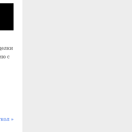
делки
ию с
ткол