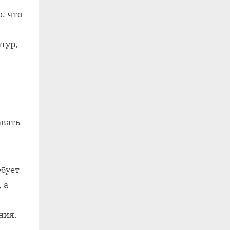
, что
тур,
авать
ебует
 а
ния.