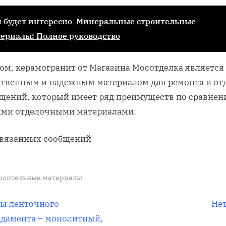
 будет интересно
Минеральные строительные
ериалы: Полное руководство
лом, керамогранит от Магазина Мосотделка является
ственным и надежным материалом для ремонта и от
щений, который имеет ряд преимуществ по сравнен
ими отделочными материалами.
связанных сообщений
роительные материалы
вигация
С
ы ленточного
Не
л
дамента – монолитный,