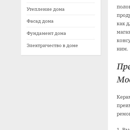
полов
Утепление дома
прод
Фасад дома
как д
мага
Фундамент дома
консу
Электричество в доме
ним.
Пр
Мо
Кера
преи
ремо
Вы