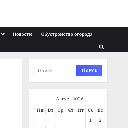
Toggle
Новости
Обустройство огорода
sub-
menu
Toggle
search
form
Найти:
Август 2026
Пн
Вт
Ср
Чт
Пт
Сб
Вс
1
2
,