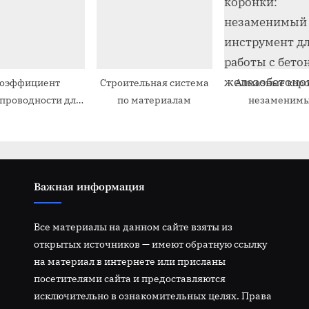
оэффициент
Строительная система
Алмазные коро
проводности для
по материалам
незаменим
троительных
инструмент для 
материалов
с бетоном 
железобетон
Важная информация
Все материалы на данном сайте взяты из
открытых источников — имеют обратную ссылку
на материал в интернете или присланы
посетителями сайта и предоставляются
исключительно в ознакомительных целях. Права