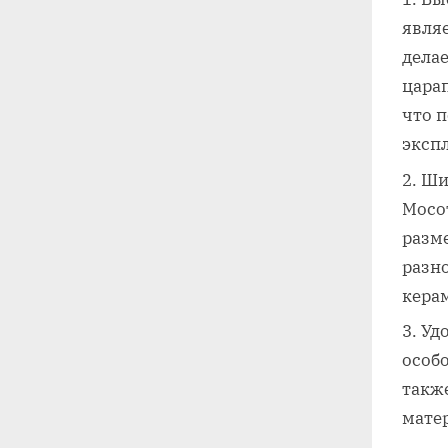
явля
делае
цара
что п
эксп
Ши
Мосо
разме
разн
кера
Удо
особо
также
мате