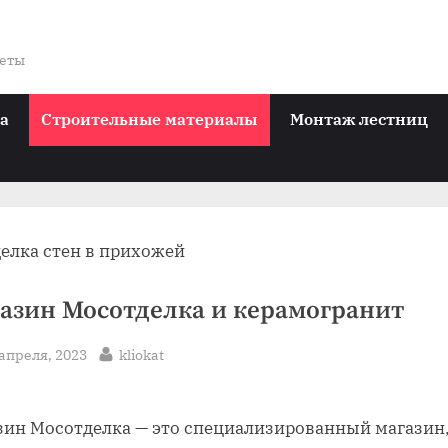
веты
ра
Строительные материалы
Монтаж лестниц
азин Мосотделка и керамогранит
sted
By
 апреля, 2023
kliokat
зин Мосотделка — это специализированный магазин