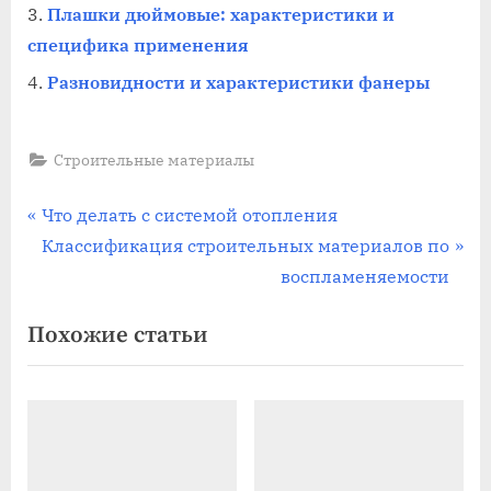
Плашки дюймовые: характеристики и
специфика применения
Разновидности и характеристики фанеры
Строительные материалы
Навигация
П
Что делать с системой отопления
р
С
Классификация строительных материалов по
по
е
л
воспламеняемости
записям
д
е
Похожие статьи
ы
д
д
у
у
ю
щ
щ
а
а
я
я