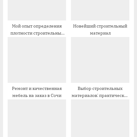
з
з
а
а
п
п
Мой опыт определения
Новейший строительный
плотности строительных
материал
и
и
материалов
с
с
ь
ь
:
:
Ремонт и качественная
Выбор строительных
мебель на заказ в Сочи
материалов⁚ практическое
руководство