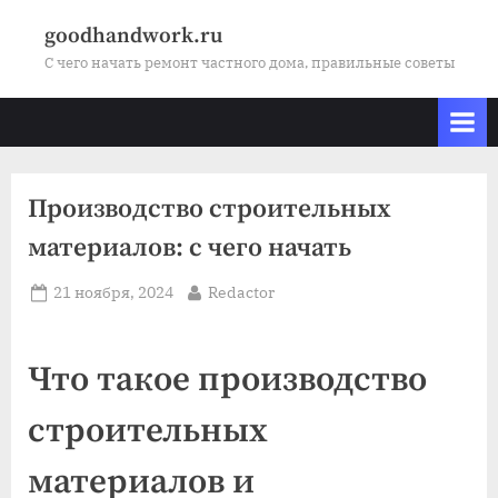
Skip
goodhandwork.ru
to
С чего начать ремонт частного дома, правильные советы
content
Производство строительных
материалов: с чего начать
Posted
By
21 ноября, 2024
Redactor
on
Что такое производство
строительных
материалов и