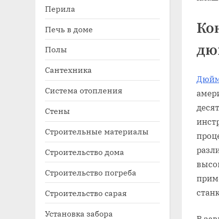
Перила
Ко
Печь в доме
дю
Полы
Сантехника
Дюйм
Система отопления
амер
деся
Стены
инст
Строительные материалы
проц
разл
Строительство дома
высо
Строительство погреба
прим
станк
Строительство сарая
Установка забора