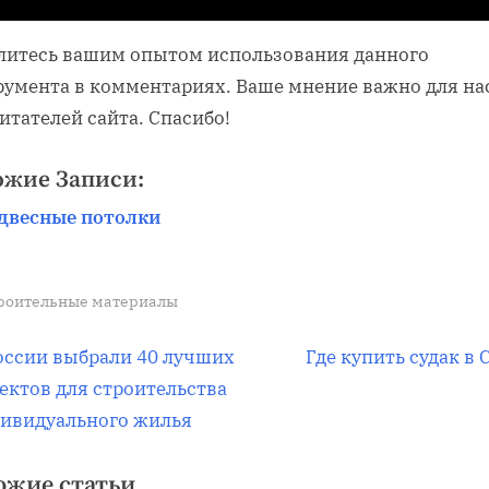
литесь вашим опытом использования данного
румента в комментариях. Ваше мнение важно для на
итателей сайта. Спасибо!
ожие Записи:
двесные потолки
роительные материалы
вигация
С
оссии выбрали 40 лучших
Где купить судак в 
л
ектов для строительства
е
ивидуального жилья
д
писям
ожие статьи
у