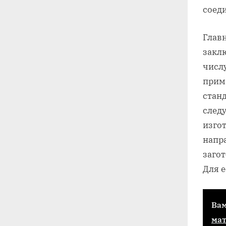
соед
Глав
закл
числ
прим
станд
следу
изго
напр
загот
Для 
Вам
ма