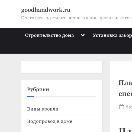
Skip
goodhandwork.ru
to
С чего начать ремонт частного дома, правильные со
content
Toggle
Строительство дома
Установка забо
sub-
menu
Пла
Toggle
Рубрики
спе
sub-
menu
Toggle
Po
8 
Виды кровли
sub-
on
menu
Toggle
Водопровод в доме
sub-
Пл
menu