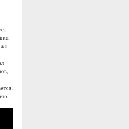
ует
ашки
 же
ал
дов,
ется.
ию.