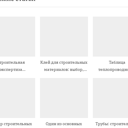
ю
щ
а
я
з
а
п
троительная
Клей для строительных
Таблица
и
экспертиза
материалов: выбор,
теплопроводн
с
троительных
подготовка
строительн
ь
материалов
поверхности и
материало
:
нанесение
р строительных
Один из основных
Трубы: строите