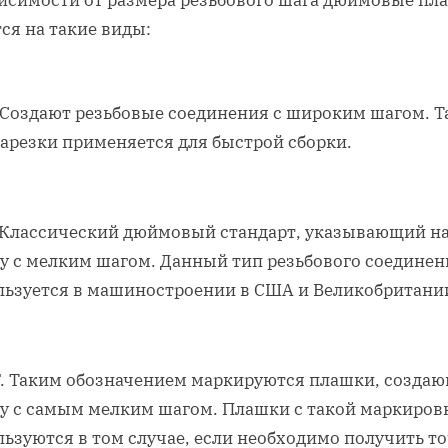
висимости от размера резьбового шага дюймовые пл
ся на такие виды:
 Создают резьбовые соединения с широким шагом. Т
нарезки применяется для быстрой сборки.
 Классический дюймовый стандарт, указывающий н
бу с мелким шагом. Данный тип резьбового соединен
льзуется в машиностроении в США и Великобритани
. Таким обозначением маркируются плашки, созда
бу с самым мелким шагом. Плашки с такой маркиров
льзуются в том случае, если необходимо получить т