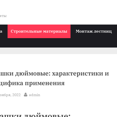
веты
ра
Строительные материалы
Монтаж лестниц
шки дюймовые: характеристики и
цифика применения
sted
By
ноября, 2022
admin
ашки дюймовые: