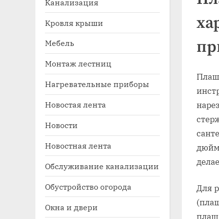
Канализация
ха
Кровля крыши
пр
Мебель
Монтаж лестниц
Плаш
Нагревательные приборы
инст
Новостая лента
нарез
Toggle
sub-
стер
Новости
menu
сант
Новостная лента
дюйм
дела
Обслуживание канализации
Обустройство огорода
Для 
(пла
Окна и двери
плашк