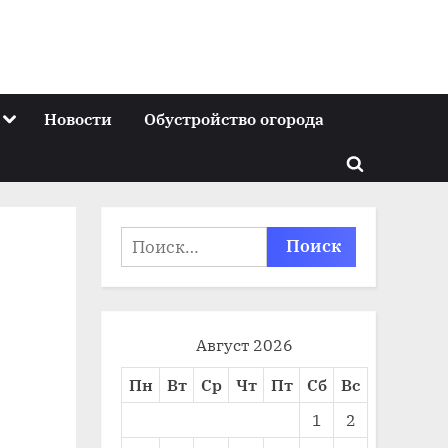
Toggle
Новости
Обустройство огорода
sub-
menu
Toggle
search
form
Найти:
Август 2026
Пн
Вт
Ср
Чт
Пт
Сб
Вс
1
2