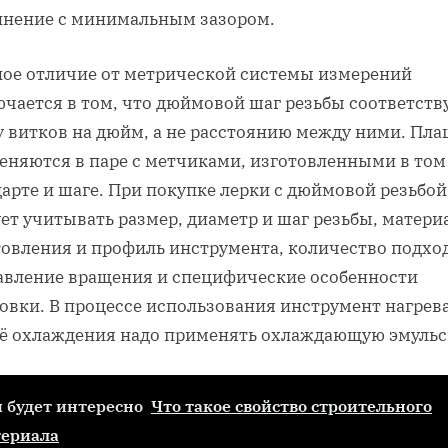
инение с минимальным зазором.
ное отличие от метрической системы измерений
ючается в том, что дюймовой шаг резьбы соответств
у витков на дюйм, а не расстоянию между ними. Пл
еняются в паре с метчиками, изготовленными в том
арте и шаге. При покупке лерки с дюймовой резьбой
ет учитывать размер, диаметр и шаг резьбы, матери
товления и профиль инструмента, количество подхо
авление вращения и специфические особенности
овки. В процессе использования инструмент нагрева
её охлаждения надо применять охлаждающую эмульс
 будет интересно
Что такое свойство строительного
териала