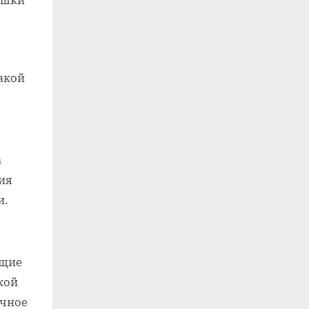
ашки
акой
а
ия
и.
ющие
кой
очное