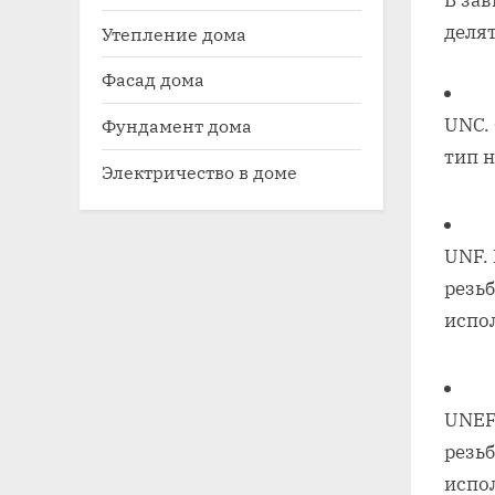
В за
делят
Утепление дома
Фасад дома
UNC.
Фундамент дома
тип 
Электричество в доме
UNF.
резь
испо
UNEF
резь
испо