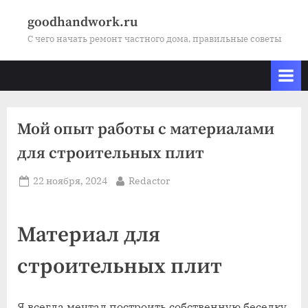
Skip
goodhandwork.ru
to
С чего начать ремонт частного дома, правильные советы
content
Мой опыт работы с материалами
для строительных плит
Posted
By
22 ноября, 2024
Redactor
on
Материал для
строительных плит
Я всегда мечтал построить собственную беседку.