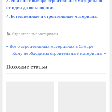
Мой опыт выбора строительных материалов
от идеи до воплощения
Естественные и строительные материалы
Строительные материалы
Навигация
П
Все о строительных материалах в Самаре
р
С
Кому необходимы строительные материалы
по
е
л
Похожие статьи
записям
д
е
ы
д
д
у
у
ю
щ
щ
а
а
я
я