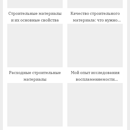
з
з
а
а
Строительные материалы
Качество строительного
и их основные свойства
материала: что нужно
п
п
знать перед покупкой
и
и
с
с
ь
ь
:
:
Расходные строительные
Мой опыт исследования
материалы
воспламеняемости
строительных материалов